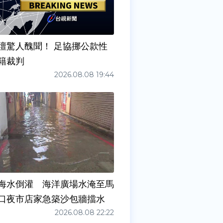
壇驚人醜聞！ 足協挪公款性
籍裁判
2026.08.08 19:44
海水倒灌 海洋廣場水淹至馬
口夜市店家急築沙包牆擋水
2026.08.08 22:22