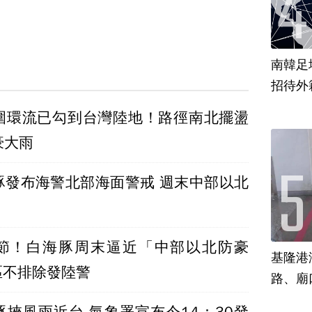
南韓足
招待外
圍環流已勾到台灣陸地！路徑南北擺盪
豪大雨
豚發布海警北部海面警戒 週末中部以北
節！白海豚周末逼近「中部以北防豪
基隆港
區不排除發陸警
路、廟
豚挾風雨近台 氣象署宣布今14：30發