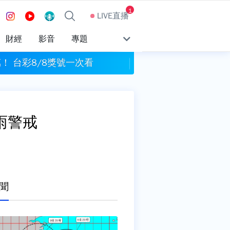
1
LIVE直播
財經
影音
專題
萬！ 台彩8/8獎號一次看
山區雨量達標！ 新竹
雨警戒
聞