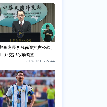
辦事處長李冠德遭控貪公款、
工 外交部啟動調查
2026.08.08 22:44