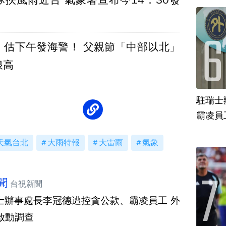
」估下午發海警！ 父親節「中部以北」
浪高
駐瑞士
霸凌員
天氣台北
大雨特報
大雷雨
氣象
聞
台視新聞
士辦事處長李冠德遭控貪公款、霸凌員工 外
啟動調查