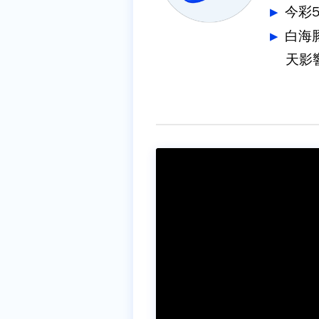
今彩
白海
天影