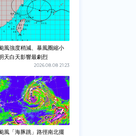
颱風強度稍減、暴風圈縮小
明天白天影響最劇烈
2026.08.08 21:23
颱風「海豚跳」路徑南北擺