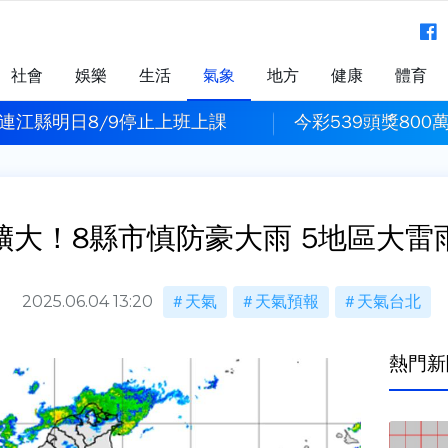
社會
娛樂
生活
氣象
地方
健康
體育
連江縣明日8/9停止上班上課
今彩539頭獎800
擴大！8縣市慎防豪大雨 5地區大雷
2025.06.04 13:20
天氣
天氣預報
天氣台北
熱門新