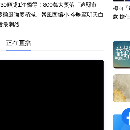
539頭獎1注獨得！800萬大獎落「這縣市」
梅西「
豚颱風強度稍減、暴風圈縮小 今晚至明天白
歲 擔
響最劇烈
正在直播