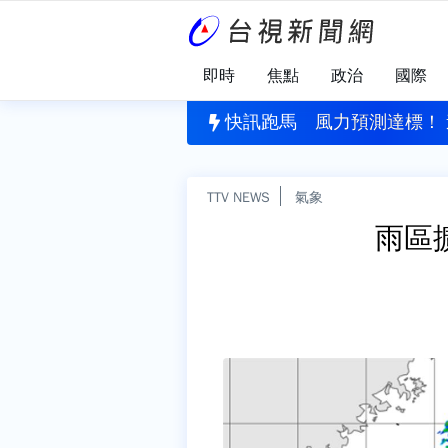
即時
焦點
政治
國際
醜聞！ 足協挪公款性招待外籍裁判
快訊跑馬
風力預測達標！ 
TTV NEWS
氣象
雨區