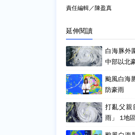
責任編輯／陳盈真
延伸閱讀
白海豚外
中部以北
颱風白海
防豪雨
打亂父親
雨」 1地
颱風白海