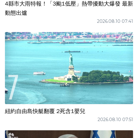
4縣市大雨特報！「3颱1低壓」熱帶擾動大爆發 最新
動態出爐
2026.08.10 07:41
紐約自由島快艇翻覆 2死含1嬰兒
2026.08.10 07:51