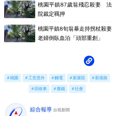
桃園平鎮87歲翁殘忍殺妻 法
院裁定羈押
桃園平鎮8旬翁暴走持拐杖殺妻
老婦倒臥血泊「頭部重創」
桃園
工安意外
觸電
新屋區
新港路
回收車
廢鐵
社會
綜合報導
台視新聞