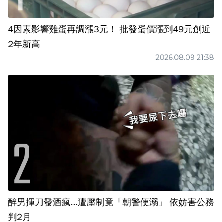
4因素影響雞蛋再調漲3元！ 批發蛋價漲到49元創近
2年新高
2026.08.09 21:38
醉男揮刀發酒瘋...遭壓制竟「朝警便溺」 依妨害公務
判2月