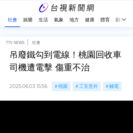
際
社會
娛樂
生活
氣象
地方
健康
體育
財經
TTV NEWS
社會
吊廢鐵勾到電線！桃園回收車
司機遭電擊 傷重不治
2025.06.03 15:56
桃園
工安意外
觸電