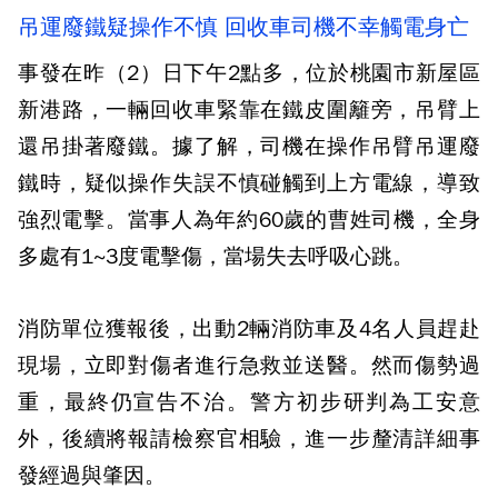
吊運廢鐵疑操作不慎 回收車司機不幸觸電身亡
事發在昨（2）日下午2點多，位於桃園市新屋區
新港路，一輛回收車緊靠在鐵皮圍籬旁，吊臂上
還吊掛著廢鐵。據了解，司機在操作吊臂吊運廢
鐵時，疑似操作失誤不慎碰觸到上方電線，導致
強烈電擊。當事人為年約60歲的曹姓司機，全身
多處有1~3度電擊傷，當場失去呼吸心跳。
消防單位獲報後，出動2輛消防車及4名人員趕赴
現場，立即對傷者進行急救並送醫。然而傷勢過
重，最終仍宣告不治。警方初步研判為工安意
外，後續將報請檢察官相驗，進一步釐清詳細事
發經過與肇因。