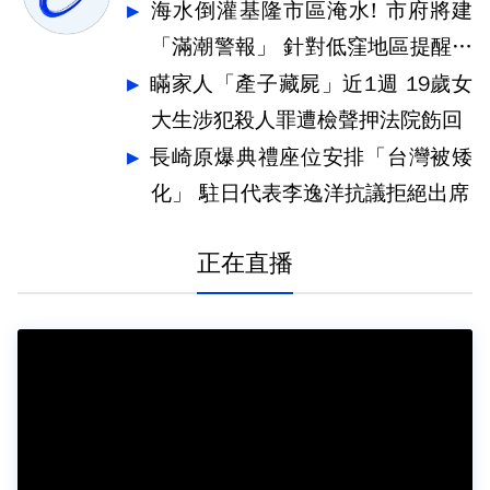
海水倒灌基隆市區淹水! 市府將建
「滿潮警報」 針對低窪地區提醒防
汛
瞞家人「產子藏屍」近1週 19歲女
大生涉犯殺人罪遭檢聲押法院飭回
長崎原爆典禮座位安排「台灣被矮
化」 駐日代表李逸洋抗議拒絕出席
正在直播