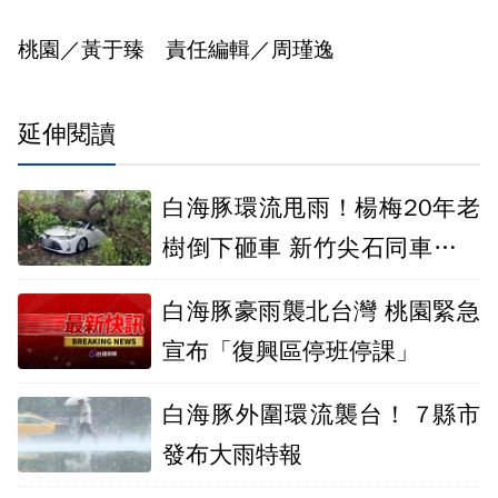
桃園／黃于臻 責任編輯／周瑾逸
延伸閱讀
白海豚環流甩雨！楊梅20年老
樹倒下砸車 新竹尖石同車高巨
石崩落
白海豚豪雨襲北台灣 桃園緊急
宣布「復興區停班停課」
白海豚外圍環流襲台！ 7縣市
發布大雨特報