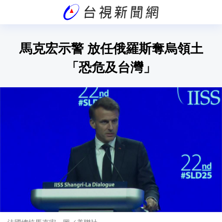
馬克宏示警 放任俄羅斯奪烏領土
「恐危及台灣」