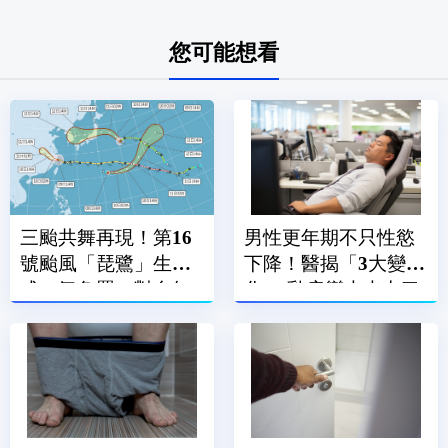
您可能想看
三颱共舞再現！第16
男性更年期不只性慾
號颱風「琵鷺」生
下降！醫揭「3大變
成 氣象署：對台無
化」 乳房變大也中了
直接影響