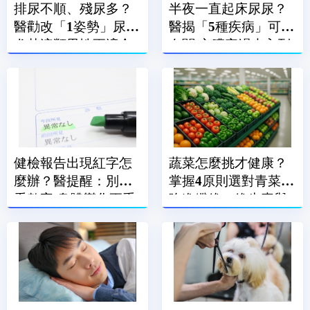
排尿不順、殘尿多？
半夜一直起床尿尿？
醫勸改「1姿勢」尿尿
醫揭「5種疾病」可能
尤其這類男性更適合
有關 心臟衰竭也入列
健檢報告出現紅字怎
蔬菜怎麼挑才健康？
麼辦？醫提醒：別只
掌握4原則選對青菜
看數字 身體變化更重
吃進纖維、維生素與
要
植化素