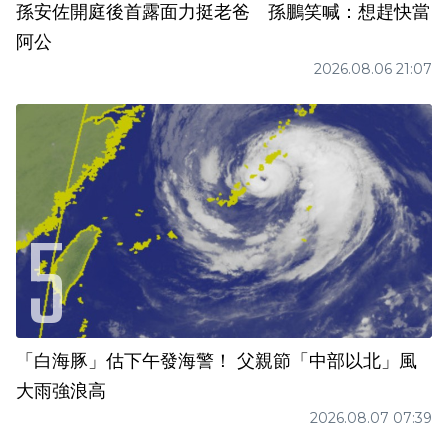
孫安佐開庭後首露面力挺老爸 孫鵬笑喊：想趕快當
阿公
2026.08.06 21:07
「白海豚」估下午發海警！ 父親節「中部以北」風
大雨強浪高
2026.08.07 07:39