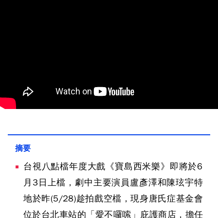
台視八點檔年度大戲《寶島西米樂》即將於6
月3日上檔，劇中主要演員盧彥澤和陳玹宇特
地於昨(5/28)趁拍戲空檔，現身唐氏症基金會
位於台北車站的「愛不囉嗦」庇護商店，擔任