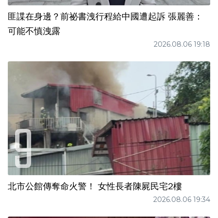
匪諜在身邊？前祕書洩行程給中國遭起訴 張麗善：
可能不慎洩露
2026.08.06 19:18
北市公館傳奪命火警！ 女性長者陳屍民宅2樓
2026.08.06 19:34