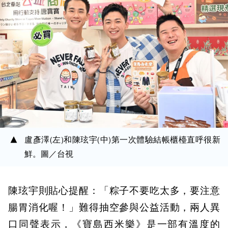
盧彥澤(左)和陳玹宇(中)第一次體驗結帳櫃檯直呼很新
鮮。圖／台視
陳玹宇則貼心提醒：「粽子不要吃太多，要注意
腸胃消化喔！」難得抽空參與公益活動，兩人異
口同聲表示，《寶島西米樂》是一部有溫度的