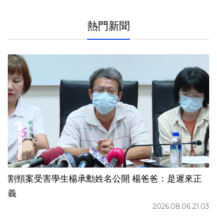
熱門新聞
割頸案受害學生楊承勳姓名公開 楊爸爸：是遲來正
義
2026.08.06 21:03