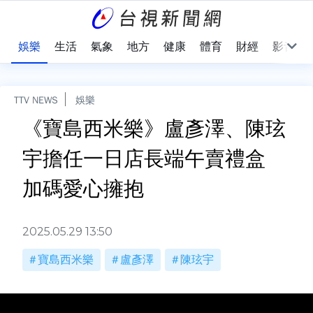
會
娛樂
生活
氣象
地方
健康
體育
財經
影音
TTV NEWS
娛樂
《寶島西米樂》盧彥澤、陳玹
宇擔任一日店長端午賣禮盒
加碼愛心擁抱
2025.05.29 13:50
寶島西米樂
盧彥澤
陳玹宇