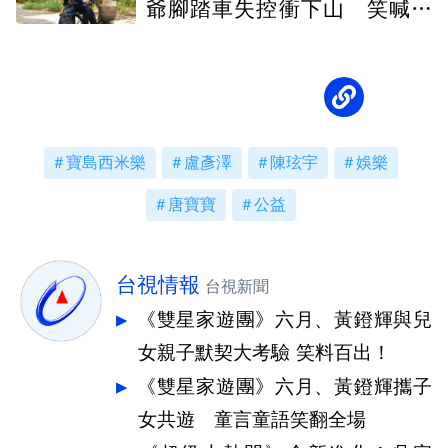
爺腳踏車失控衝下山 笑喊像
殉情
寶島西米樂
盧彥澤
陳玹宇
娛樂
唐寶寶
公益
台視情報
台視新聞
《雙星家遊團》六月、黃鐙輝與兒
女親子默契大考驗 笑料百出！
《雙星家遊團》六月、黃鐙輝攜子
女共遊 童言童語笑翻全場