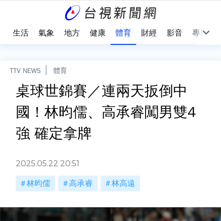
樂
生活
氣象
地方
健康
體育
財經
影音
專題
TTV NEWS
體育
桌球世錦賽／連兩天扳倒中
國！林昀儒、高承睿闖男雙4
強 確定拿牌
2025.05.22 20:51
林昀儒
高承睿
林高遠