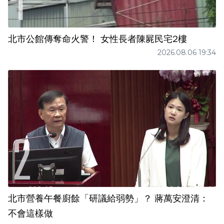
北市公館傳奪命火警！ 女性長者陳屍民宅2樓
2026.08.06 19:34
北市營養午餐廚餘「研議給弱勢」？ 蔣萬安澄清：
不會這樣做