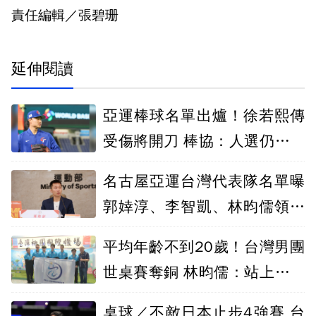
責任編輯／張碧珊
延伸閱讀
亞運棒球名單出爐！徐若熙傳
受傷將開刀 棒協：人選仍可更
換
名古屋亞運台灣代表隊名單曝
郭婞淳、李智凱、林昀儒領軍
出征
平均年齡不到20歲！台灣男團
世桌賽奪銅 林昀儒：站上領獎
台很開心
桌球／不敵日本止步4強賽 台