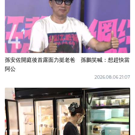
孫安佐開庭後首露面力挺老爸 孫鵬笑喊：想趕快當
阿公
2026.08.06 21:07