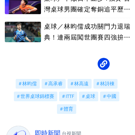
灣桌球男團確定奪銅追平歷史
最佳記錄
桌球／林昀儒成功關門力退瑞
典！連兩屆闖世團賽四強拚隊
史紀錄
林昀儒
高承睿
林高遠
林詩棟
世界桌球錦標賽
ITTF
桌球
中國
體育
即時新聞
台視新聞