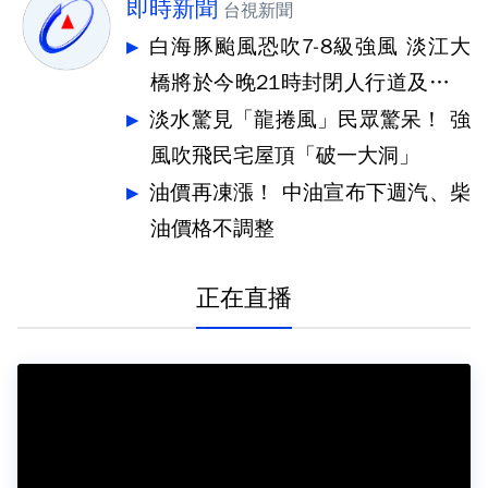
即時新聞
台視新聞
白海豚颱風恐吹7-8級強風 淡江大
橋將於今晚21時封閉人行道及機車
道
淡水驚見「龍捲風」民眾驚呆！ 強
風吹飛民宅屋頂「破一大洞」
油價再凍漲！ 中油宣布下週汽、柴
油價格不調整
正在直播