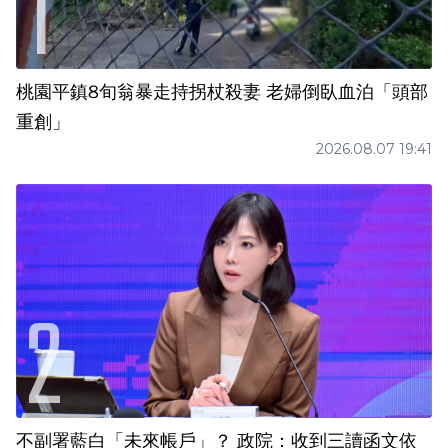
桃園平鎮8旬翁暴走持拐杖殺妻 老婦倒臥血泊「頭部
重創」
2026.08.07 19:41
不副署藍白「未來帳戶」？ 政院：收到三讀函文依