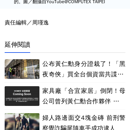
的。圖／翻攝自YouTube@COMPUTEX TAIPEI
責任編輯／周瑾逸
延伸閱讀
公布黃仁勳身分證栽了！「黑
夜奇俠」買全台個資當共諜 北
檢起訴12人
家具廠「合宜家居」倒閉！母
公司曾列黃仁勳合作夥伴 疑爭
經營權停運
婦人路邊面交4塊金磚 前刑警
察覺詐騙尾隨車手成功逮人