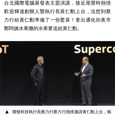
台北國際電腦展發表主題演講，接近尾聲時熱情
歡迎輝達創辦人暨執行長黃仁勳上台，沒想到蔡
力行給黃仁勳準備了一份驚喜！拿出通化街夜市
鄭阿姨水果攤的水果要送給黃仁勳。
聯發科技執行長蔡力行蔡力行熱情邀請黃仁勳上台，稱