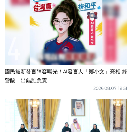
國民黨新發言陣容曝光！AI發言人「鄭小文」亮相 綠
營酸：出錯誰負責
2026.08.07 18:51