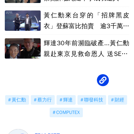
黃仁勳來台穿的「招牌黑皮
衣」登蘇富比拍賣 逾3千萬天
價成交
輝達30年前瀕臨破產...黃仁勳
親赴東京見救命恩人 送SEGA
合作大禮
黃仁勳
蔡力行
輝達
聯發科技
財經
COMPUTEX