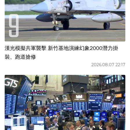
漢光模擬共軍襲擊 新竹基地演練幻象2000潛力掛
裝、跑道搶修
2026.08.07 22:17