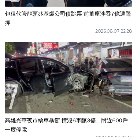
包租代管龍頭兆基爆公司債跳票 前董座涉吞7億遭聲
押
2026.08.07 22:28
高雄光華夜市轎車暴衝 撞毀6車釀3傷、附近600戶
一度停電