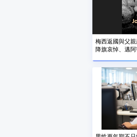
梅西返國與父親
降旗哀悼、邁阿
男性更年期不只