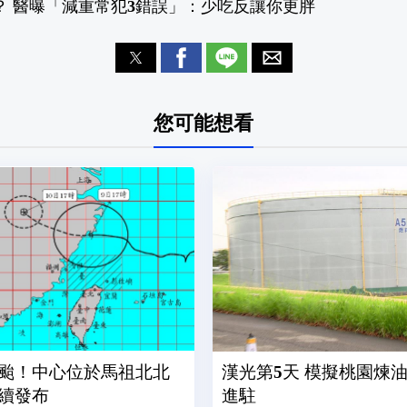
？ 醫曝「減重常犯3錯誤」：少吃反讓你更胖
您可能想看
颱！中心位於馬祖北北
漢光第5天 模擬桃園煉
續發布
進駐