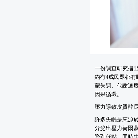
一份調查研究指出
約有4成民眾都
蒙失調、代謝速
因果循環。
壓力導致皮質醇
許多失眠是來源
分泌出壓力荷爾
降到低點，同時