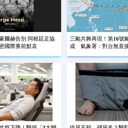
豪爾赫告別 阿根廷足協
三颱共舞再現！第16號
密國際賽前默哀
成 氣象署：對台無直
性慾下降！醫揭「3大變
排尿不順、殘尿多？醫勸