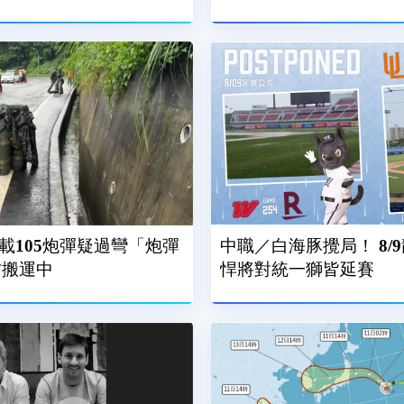
載105炮彈疑過彎「炮彈
中職／白海豚攪局！ 8/
方搬運中
悍將對統一獅皆延賽