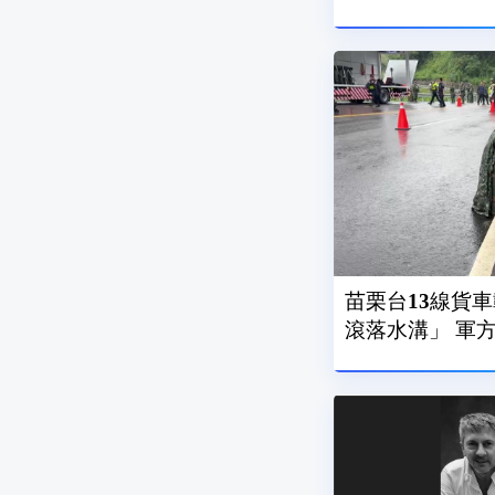
苗栗台13線貨車
滾落水溝」 軍