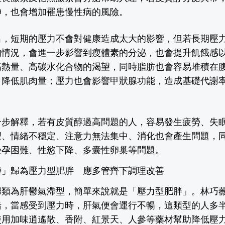
神，也會增加罹患慢性病的風險。
出，短期的壓力不會對健康造成太大的影響，但若長期壓
的情況，會進一步影響到瘦體素的分泌，也會提升飢餓感
高熱量、高碳水化合物的渴望，同時脂肪也會容易堆積在
，降低肌肉量；壓力也會影響甲狀腺功能，造成基礎代謝
。
一步解釋，若有皮質醇過高問題的人，容易發生疲勞、失
望、情緒不穩定、注意力無法集中、消化也會產生問題，
受孕困難、性慾下降、多囊性卵巢等問題。
滯」歸為壓力型肥胖 應多管齊下調理改善
歸類為肝鬱氣滯型，簡單來說就是「壓力型肥胖」。林巧
緒，當感受到壓力時，肝氣便會運行不暢，這類型的人多
使用加味逍遙散、香附、紅景天、人參等藥材幫助降低壓