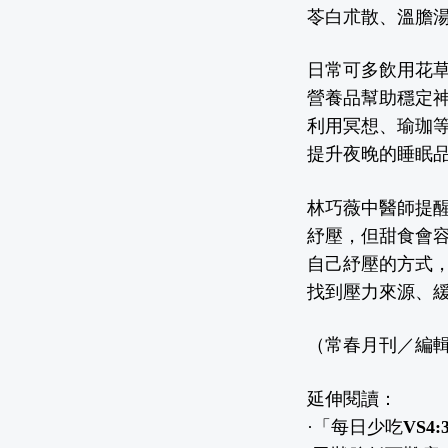
苓白朮散、溫膽
日常可多飲用花草
營養品幫助穩定
利用冥想、瑜珈
提升夜晚的睡眠
林巧薇中醫師提
紓壓，但甜食會
自己紓壓的方式
找到壓力來源、
（常春月刊／編
延伸閱讀：
·
「每日少吃VS4