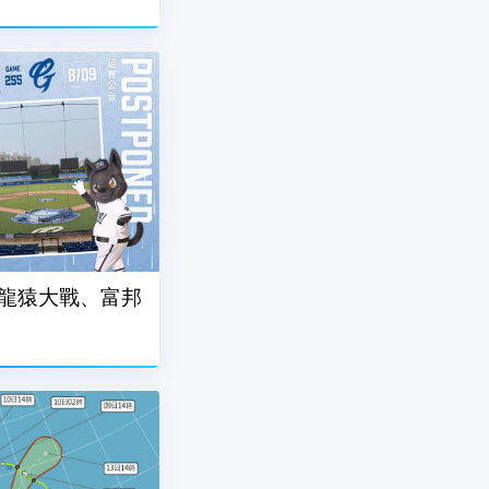
9龍猿大戰、富邦