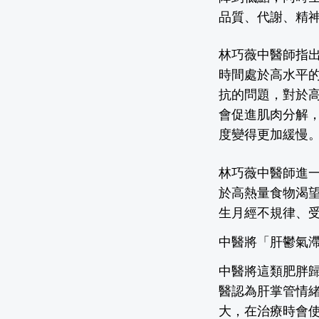
品質、代謝、精
林巧薇中醫師指
時間處於高水平
抗的問題，對於
會促進肌肉分解
度變得更加緩慢
林巧薇中醫師進
於高熱量食物渴
生月經不規律、
中醫將「肝鬱氣
中醫將這類肥胖
醫認為肝掌管情
大，在治療時會