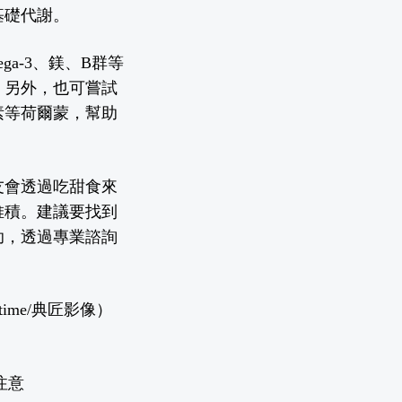
基礎代謝。
a-3、鎂、B群等
。另外，也可嘗試
素等荷爾蒙，幫助
友會透過吃甜食來
堆積。建議要找到
助，透過專業諮詢
time/典匠影像）
注意