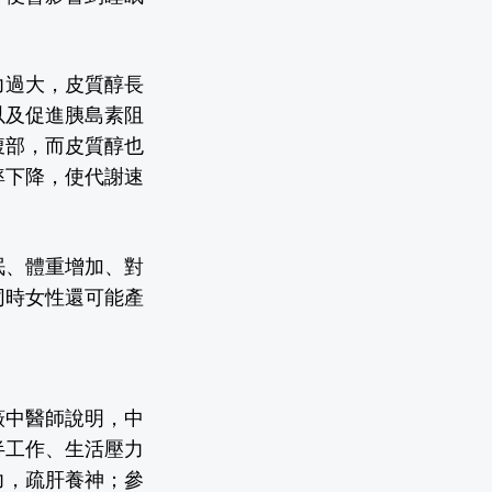
力過大，皮質醇長
以及促進胰島素阻
腹部，而皮質醇也
率下降，使代謝速
眠、體重增加、對
同時女性還可能產
薇中醫師說明，中
半工作、生活壓力
力，疏肝養神；參