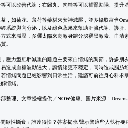
湯等可以改善代謝；右歸丸、肉桂等可以補腎助陽、提升
茶，如菊花、薄荷等藥材來安神減壓，並多攝取富含Omeg
神經系統與內分泌，以及綠色蔬果來幫助肝臟代謝、護肝
等方式來減壓，多曬太陽來刺激身體分泌褪黑激素、血清
品質。
醒，壓力型肥胖減重的難題主要來自情緒的調節，許多朋
容易造成血糖波動過大，讓情緒更不穩定，同時造成脂肪
，若情緒問題已經影響到日常生活，建議可前往身心科求
緩解情緒。
輯部整理、文章授權提供／
NOW健康
、圖片來源：Dreams
:3間歇性斷食」誰瘦得快？答案揭曉 醫示警這些人執行要