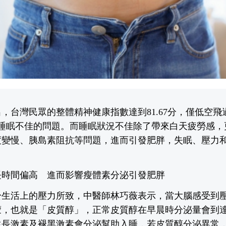
，台灣民眾的整體精神健康指數達到81.67分，僅低空飛
有睡眠不佳的問題。而睡眠狀況不佳除了帶來白天疲勞感，
度變慢、胰島素阻抗等問題，進而引發肥胖，失眠、壓力和
長時間偏高 進而影響瘦體素分泌引發肥胖
於生活上的壓力所致，中醫師林巧薇表示，當大腦感受到
蒙，也就是「皮質醇」，正常皮質醇在早晨時分泌量會到
生長激素及褪黑激素會分泌幫助入睡，若皮質醇分泌異常