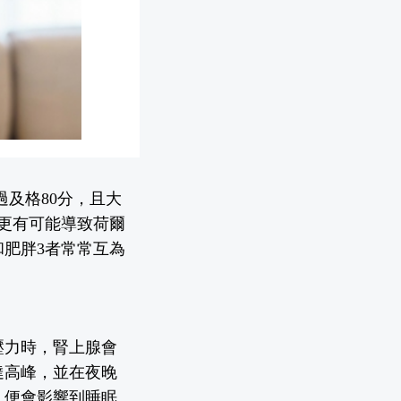
過及格80分，且大
更有可能導致荷爾
肥胖3者常常互為
壓力時，腎上腺會
達高峰，並在夜晚
，便會影響到睡眠