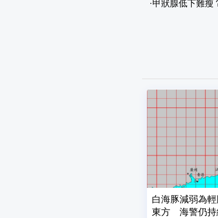
·
甲狀腺低下難瘦
白海豚減弱為輕
東方 海警仍持