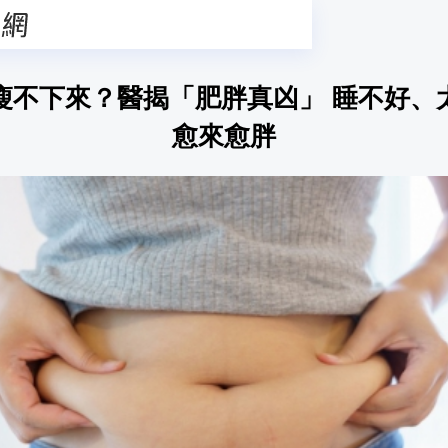
瘦不下來？醫揭「肥胖真凶」 睡不好、
愈來愈胖