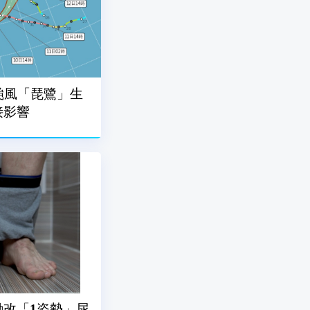
颱風「琵鷺」生
接影響
改「1姿勢」尿