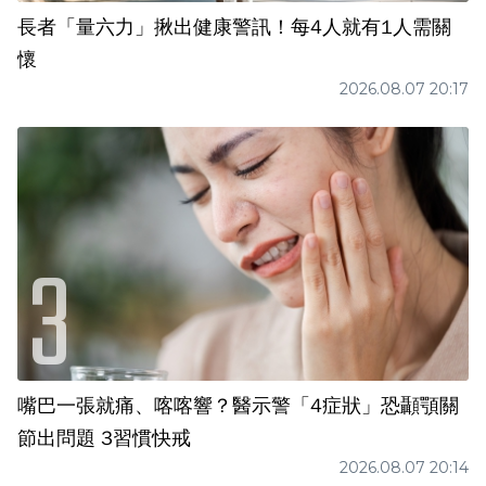
長者「量六力」揪出健康警訊！每4人就有1人需關
懷
2026.08.07 20:17
嘴巴一張就痛、喀喀響？醫示警「4症狀」恐顳顎關
節出問題 3習慣快戒
2026.08.07 20:14