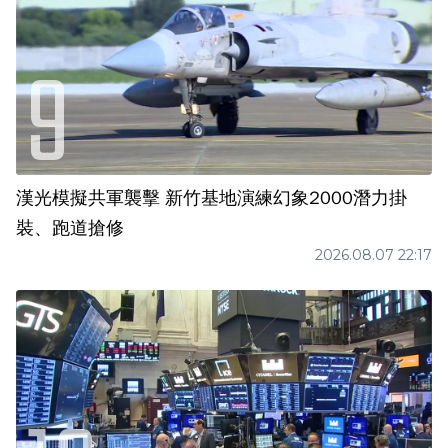
漢光模擬共軍襲擊 新竹基地演練幻象2000潛力掛
裝、跑道搶修
2026.08.07 22:17