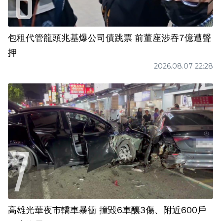
包租代管龍頭兆基爆公司債跳票 前董座涉吞7億遭聲
押
2026.08.07 22:28
高雄光華夜市轎車暴衝 撞毀6車釀3傷、附近600戶