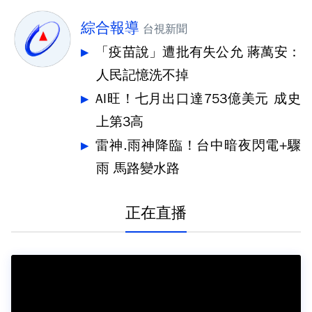
綜合報導
台視新聞
「疫苗說」遭批有失公允 蔣萬安：
人民記憶洗不掉
AI旺！七月出口達753億美元 成史
上第3高
雷神.雨神降臨！台中暗夜閃電+驟
雨 馬路變水路
正在直播