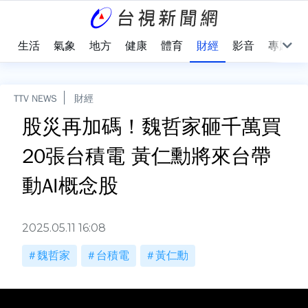
樂
生活
氣象
地方
健康
體育
財經
影音
專題
TTV NEWS
財經
股災再加碼！魏哲家砸千萬買
20張台積電 黃仁勳將來台帶
動AI概念股
2025.05.11 16:08
魏哲家
台積電
黃仁勳