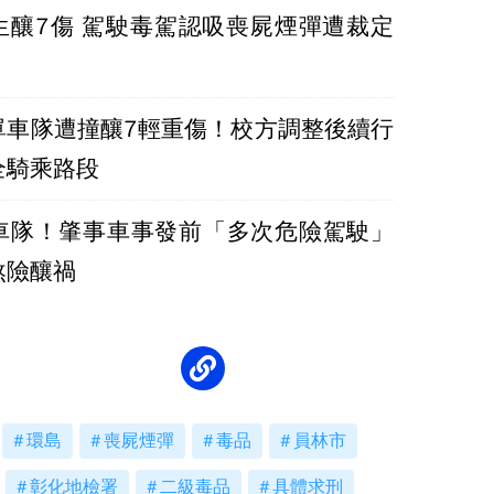
生釀7傷 駕駛毒駕認吸喪屍煙彈遭裁定
單車隊遭撞釀7輕重傷！校方調整後續行
全騎乘路段
車隊！肇事車事發前「多次危險駕駛」
煞險釀禍
環島
喪屍煙彈
毒品
員林市
彰化地檢署
二級毒品
具體求刑