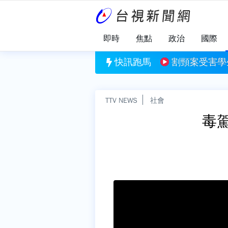
即時
焦點
政治
國際
2.3億 8/6台彩幸運獎號一次看
快訊跑馬
割頸案受害學
TTV NEWS
社會
毒