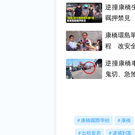
逆撞康橋
羈押禁見
康橋環島
程 改安
逆撞康橋
鬼切、急
康橋國際學校
康橋
出租套房
逮捕到案