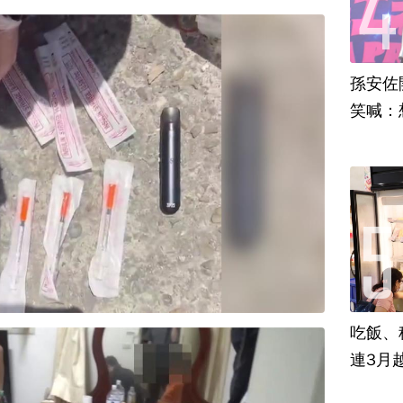
孫安佐
笑喊：
吃飯、租
連3月