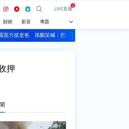
1
LIVE直播
財經
影音
專題
露面力挺老爸 孫鵬笑喊：想趕快當阿公
遠見‧天下文化創辦人
收押
聞