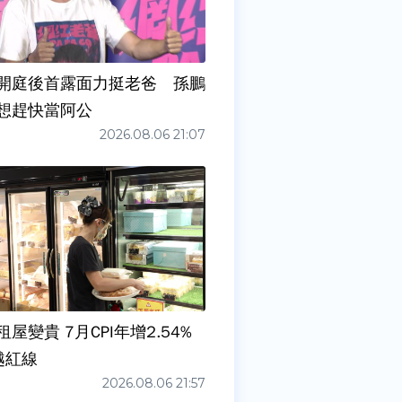
開庭後首露面力挺老爸 孫鵬
想趕快當阿公
2026.08.06 21:07
屋變貴 7月CPI年增2.54%
越紅線
2026.08.06 21:57