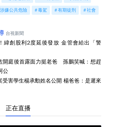
涉嫌公共危險
毒駕
有期徒刑
社會
導
台視新聞
！緯創股利2度延後發放 金管會給出「警
佐開庭後首露面力挺老爸 孫鵬笑喊：想趕
阿公
案受害學生楊承勳姓名公開 楊爸爸：是遲來
正在直播