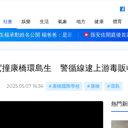
社會
娛樂
生活
氣象
地方
健康
體育
生楊承勳姓名公開 楊爸爸：是遲來正義
孫安佐開庭後首
駕撞康橋環島生 警循線逮上游毒販
2025.05.07 16:36
康橋國際學校
康橋
環島
熱門新