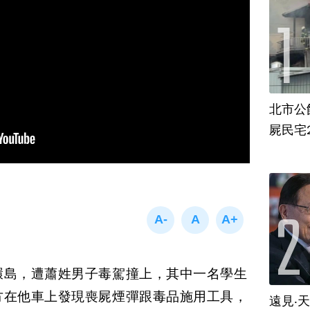
北市公
屍民宅
環島，遭蕭姓男子毒駕撞上，其中一名學生
方在他車上發現喪屍煙彈跟毒品施用工具，
遠見‧