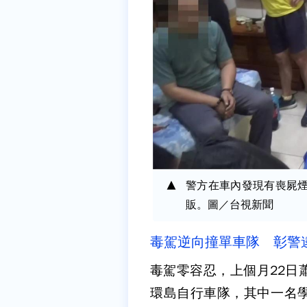
警方在車內發現有喪屍
販。圖／台視新聞
毒駕逆向撞單車隊 彰警
毒駕零容忍，上個月22日
環島自行車隊，其中一名