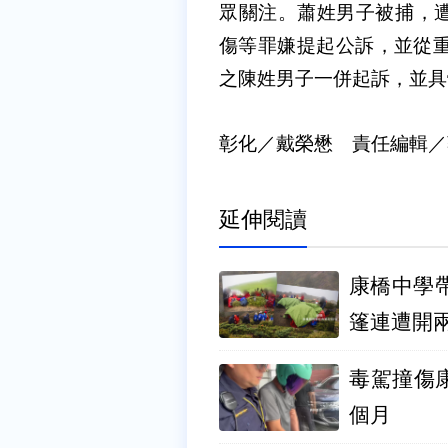
眾關注。蕭姓男子被捕，
傷等罪嫌提起公訴，並從重
之陳姓男子一併起訴，並具
彰化／戴榮懋 責任編輯／
延伸閱讀
康橋中學
篷連遭開
毒駕撞傷
個月