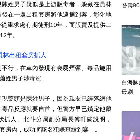
現陳姓男子疑似是上游販毒者，躲藏在員林
耆壽9
最後在一處出租套房將他逮捕到案，彰化地
從重求處有期徒刑10年，而販賣及提供二
12年。
定員林出租套房抓人
到不行，在車內發現有喪屍煙彈、毒品施用
蕭姓男子涉毒駕。
白海豚
最劇」
發現藥頭是陳姓男子，因為親友已經落網他
有毒品反應就要自首，但警方早已鎖定他藏
伏抓人。北斗分局副分局長傅町盛說明，
套房內，成功將該名犯嫌查緝到案」。