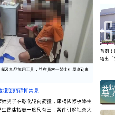
首例！
給出「
煙彈及毒品施用工具，並在員林一帶出租屋逮到毒
逮獲藥頭羈押禁見
蕭姓男子在彰化逆向衝撞，康橋國際校學生
學生昏迷指數一度只有三，案件引起社會大