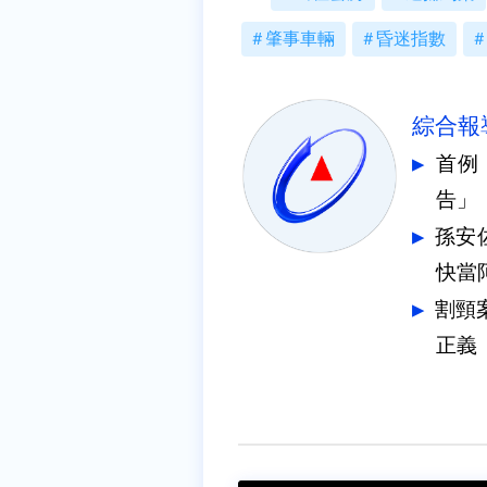
肇事車輛
昏迷指數
綜合報
首例
告」
孫安
快當
割頸
正義