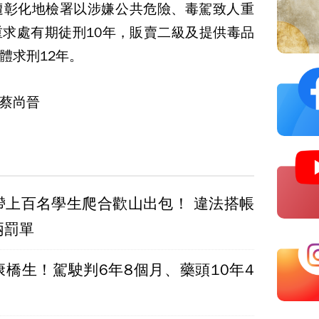
遭彰化地檢署以涉嫌公共危險、毒駕致人重
求處有期徒刑10年，販賣二級及提供毒品
體求刑12年。
蔡尚晉
帶上百名學生爬合歡山出包！ 違法搭帳
兩罰單
康橋生！駕駛判6年8個月、藥頭10年4