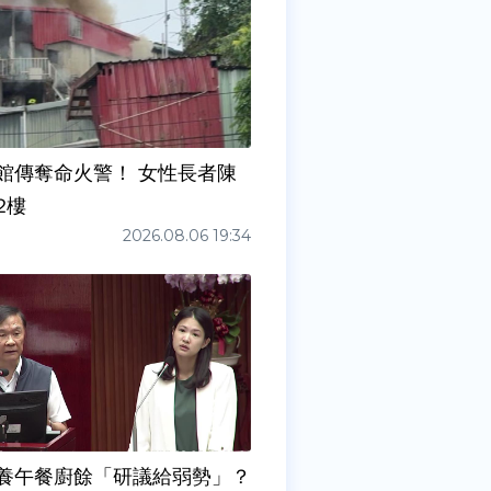
館傳奪命火警！ 女性長者陳
2樓
2026.08.06 19:34
養午餐廚餘「研議給弱勢」？