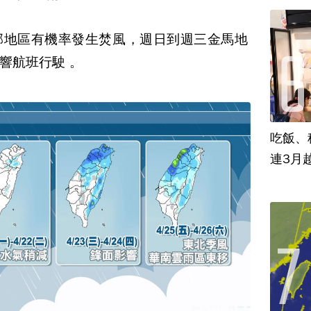
部地區有機率發生焚風，週日到週三金馬地
響航班行駛 。
吃飯、租
連3月