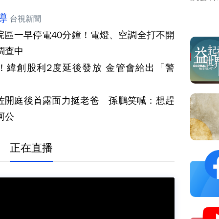
導
台視新聞
院區一早停電40分鐘！電燈、空調全打不開
調查中
！緯創股利2度延後發放 金管會給出「警
佐開庭後首露面力挺老爸 孫鵬笑喊：想趕
阿公
正在直播