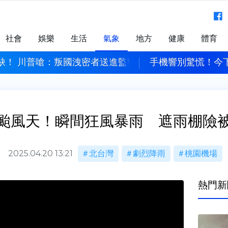
社會
娛樂
生活
氣象
地方
健康
體育
今下午14：30發「網路降速演習預告」 下週正式登場
打擊中國 川普宣布
颱風天！瞬間狂風暴雨 遮雨棚險
2025.04.20 13:21
北台灣
劇烈降雨
桃園機場
熱門新