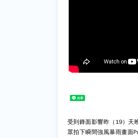
受到鋒面影響昨（19）天
眾拍下瞬間強風暴雨畫面P