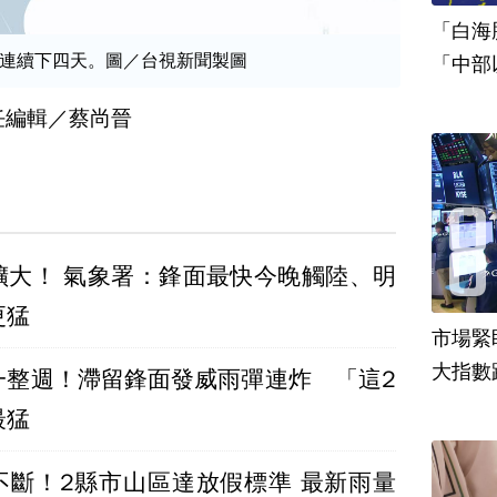
「白海
連續下四天。圖／台視新聞製圖
「中部
任編輯／蔡尚晉
擴大！ 氣象署：鋒面最快今晚觸陸、明
更猛
市場緊
大指數
一整週！滯留鋒面發威雨彈連炸 「這2
最猛
不斷！2縣市山區達放假標準 最新雨量