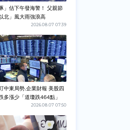
豚」估下午發海警！ 父親節
以北」風大雨強浪高
2026.08.07 07:39
盯中東局勢.企業財報 美股四
跌多漲少「道瓊跌464點」
2026.08.07 07:50