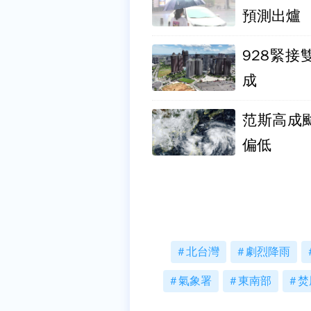
預測出爐
928緊
成
范斯高成
偏低
北台灣
劇烈降雨
氣象署
東南部
焚