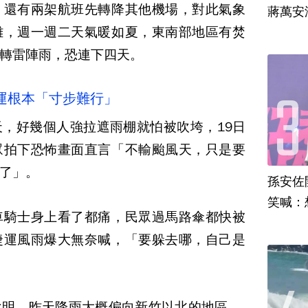
，還有兩架航班先轉降其他機場，對此氣象
蔣萬安
離，週一週二天氣暖如夏，東南部地區有焚
轉雷陣雨，恐連下四天。
運根本「寸步難行」
，好幾個人強拉遮雨棚就怕被吹垮，19日
眾拍下恐怖畫面直言「不輸颱風天，只是要
了」。
孫安佐
笑喊：
車騎士身上看了都痛，民眾過馬路傘都快被
捷運風雨爆大無奈喊，「要躲去哪，自己是
明，昨天降雨大概偏向新竹以北的地區 ，