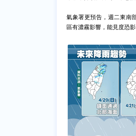
氣象署更預告，週二東南
區有濃霧影響，能見度恐影