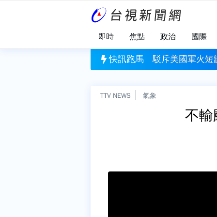
即時
焦點
政治
國際
短缺！ 川普嗆：叛國洩密者送進監獄
快訊跑馬
手機響別驚慌！
TTV NEWS
氣象
不輸