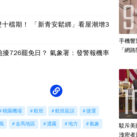
接雙十檔期！ 「新青安鬆綁」看屋潮增3
手機響
「網路
颱擾726罷免日？ 氣象署：發警報機率
場
桃園機場
航班
航班延誤
捷運
風
金馬地區
濃霧
地方
氣象
駁斥美
洩密者