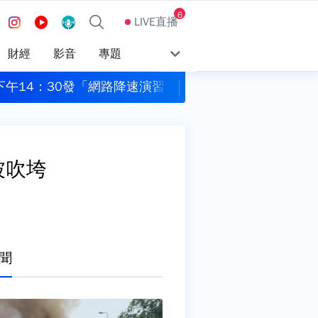
6
LIVE直播
財經
影音
專題
對半導體關鍵原料加徵15％關稅
97萬料理網紅「肥大
被吹垮
聞