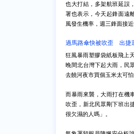
也大打結，多架航班延誤
署也表示，今天起鋒面遠
風發生機率，週三鋒面接近
過馬路傘快被吹歪 出捷
狂風暴雨塑膠袋紙板飛上天
晚間北台灣下起大雨，民
去饒河夜市買個玉米太可怕
而暴雨來襲，大雨打在機
吹歪，新北民眾剛下班出
很欠濕的人嗎」。
氣象署預報員陳姵安分析說