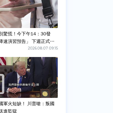
別驚慌！今下午14：30發
降速演習預告」 下週正式登
2026.08.07 09:15
國軍火短缺！ 川普嗆：叛國
送進監獄