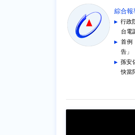
綜合報
行政
台電
首例
告」
孫安
快當