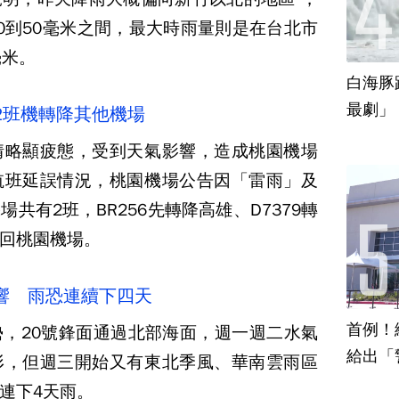
0到50毫米之間，最大時雨量則是在台北市
毫米。
白海豚
最劇」
2班機轉降其他機場
情略顯疲態，受到天氣影響，造成桃園機場
航班延誤情況，桃園機場公告因「雷雨」及
共有2班，BR256先轉降高雄、D7379轉
回桃園機場。
響 雨恐連續下四天
首例！
，20號鋒面通過北部海面，週一週二水氣
給出「
形，但週三開始又有東北季風、華南雲雨區
連下4天雨。