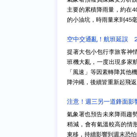
主要的累積降雨量，約在4
的小油坑，時雨量來到45
空中交通亂！航班延誤 
提著大包小包行李旅客神
班機大亂，一度出現多家
「風速」等因素轉降其他機場
降沖繩，後續皆重新起飛返
注意！週三另一道鋒面影
氣象署也預告未來降雨趨勢
稍減，會有氣溫較高的情
東移，持續影響到週末恐怕