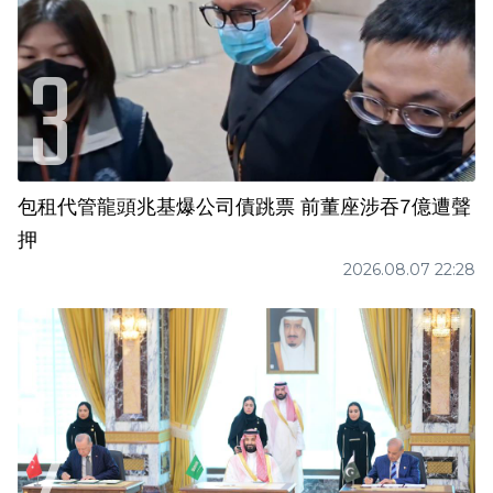
包租代管龍頭兆基爆公司債跳票 前董座涉吞7億遭聲
押
2026.08.07 22:28