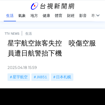
樂
生活
氣象
地方
健康
體育
財經
影音
專題
TTV NEWS
生活
星宇航空旅客失控 咬傷空服
員遭日航警抬下機
2025.04.18 15:59
星宇航空
JX851
日本札幌