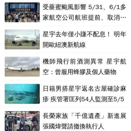
受薔蜜颱風影響 5/31、6/1多
家航空公司航班提前、取消一
次看
星宇去年僅小賺不配息！ 明年
開歐紐澳新航線
機師飛行前酒測異常 星宇航
空：曾服用蜂膠及個人藥物
日籍男搭星宇返名古屋確診麻
疹 疾管署匡列54人監測至5/5
長榮家族「千億遺產」新進展
張國煒聲請撤換執行人