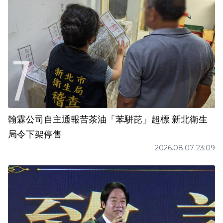
翰霖公司自主通報苦茶油「苯駢芘」超標 新北衛生
局令下架停售
2026.08.07 23:09