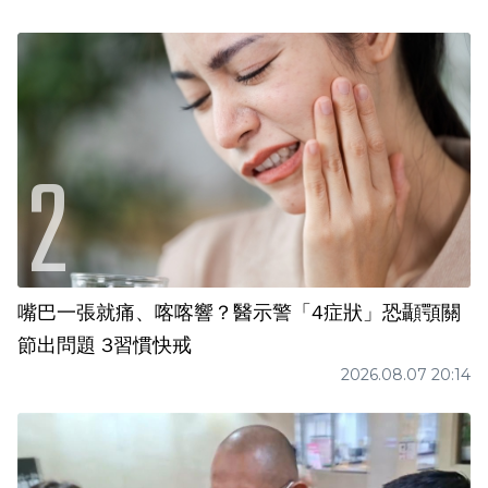
嘴巴一張就痛、喀喀響？醫示警「4症狀」恐顳顎關
節出問題 3習慣快戒
2026.08.07 20:14