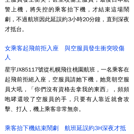
警上機，將失控的乘客抬下機，才結束這場鬧
劇，不過航班因此延誤約3小時20分鐘，直到深夜
才抵台。
女乘客起飛前拒入座 與空服員發生衝突咬傷
人
星宇JX85117號從札幌飛往桃園航班，一名乘客在
起飛前拒絕入座，空服員請她下機，她竟朝空服
員大吼，「你們沒有資格去拿我的東西」，頻頻
咆哮還咬了空服員的手，只要有人靠近就會攻
擊、打人，機上乘客非常無奈。
乘客抬下機結束鬧劇 航班延誤約3H深夜才抵