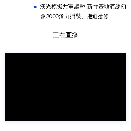
漢光模擬共軍襲擊 新竹基地演練幻
象2000潛力掛裝、跑道搶修
正在直播