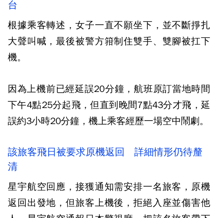
台
根據乘客轉述，女子一直不願坐下，並不斷掙扎
大聲叫喊，最後被警方箝制住雙手、雙腳被扛下
機。
因為上機前已經延誤20分鐘，航班原訂當地時間
下午4點25分起飛，但直到晚間7點43分才飛，延
誤約3小時20分鐘，機上乘客經歷一場空中鬧劇。
該旅客飛日被要求原機返回 詳細情形仍待釐
清
星宇航空回應，接獲通知需安排一名旅客，原機
返回出發地，但旅客上機後，拒絕入座並傷害他