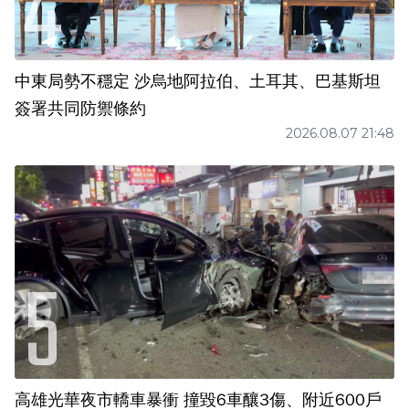
中東局勢不穩定 沙烏地阿拉伯、土耳其、巴基斯坦
簽署共同防禦條約
2026.08.07 21:48
高雄光華夜市轎車暴衝 撞毀6車釀3傷、附近600戶