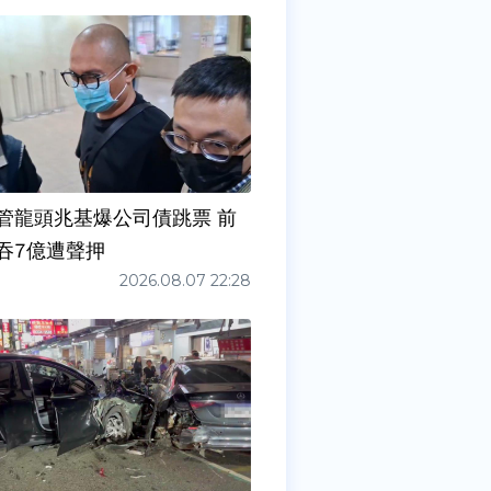
管龍頭兆基爆公司債跳票 前
吞7億遭聲押
2026.08.07 22:28