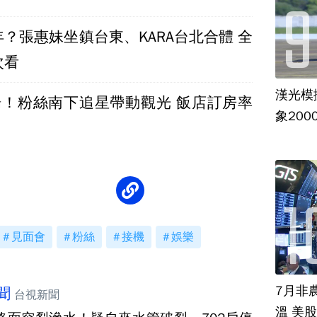
？張惠妹坐鎮台東、KARA台北合體 全
次看
漢光模
登場！粉絲南下追星帶動觀光 飯店訂房率
象20
見面會
粉絲
接機
娛樂
7月非
聞
台視新聞
溫 美