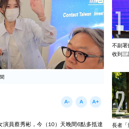
不副署
收到三
聞
美女演員蔡秀彬，今（10）天晚間6點多抵達
長者「