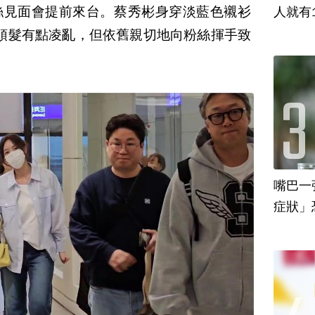
絲見面會提前來台。蔡秀彬身穿淡藍色襯衫
人就有
頭髮有點凌亂，但依舊親切地向粉絲揮手致
嘴巴一