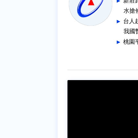
新莊
水搶
台人
我國
桃園