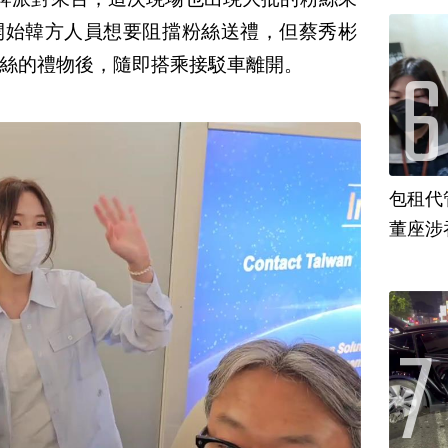
開始韓方人員想要阻擋粉絲送禮，但蔡秀彬
絲的禮物後，隨即搭乘接駁車離開。
包租代
董座涉