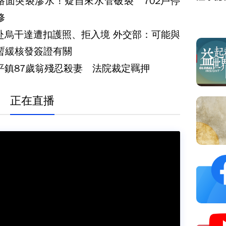
路面突裂滲水！疑自來水管破裂 702戶停
修
赴烏干達遭扣護照、拒入境 外交部：可能與
暫緩核發簽證有關
平鎮87歲翁殘忍殺妻 法院裁定羈押
正在直播