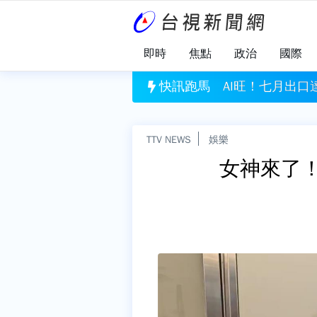
即時
焦點
政治
國際
I旺！七月出口達753億美元 成史上第3高
快訊跑馬
台人
TTV NEWS
娛樂
女神來了