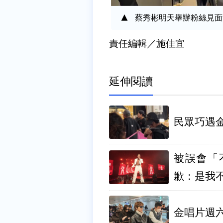
蔡秀彬明天舉辦粉絲見面
責任編輯／施佳宜
延伸閱讀
民眾巧遇
被誤會「
歉：是我
金唱片週六登