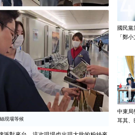
國民黨
「鄭小
責
中東局
絲現場等候
耳其、
牌派對來台，這次現場也出現大批的粉絲來