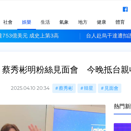
社會
娛樂
生活
氣象
地方
健康
體育
赴烏干達遭扣護照、拒入境 外交部：可能與我國暫緩核發
「疫苗
！蔡秀彬明粉絲見面會 今晚抵台親
2025.04.10 20:34
蔡秀彬
韓星
見面會
熱門新