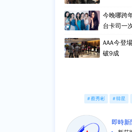
今晚哪跨年
台卡司一
AAA今
破9成
蔡秀彬
韓星
即時新