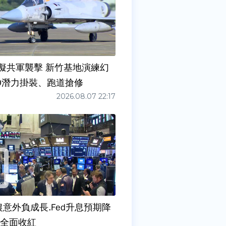
擬共軍襲擊 新竹基地演練幻
00潛力掛裝、跑道搶修
2026.08.07 22:17
農意外負成長.Fed升息預期降
股全面收紅