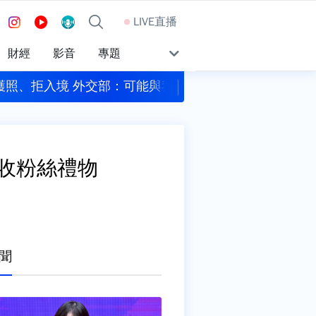
LIVE直播
財經
影音
專題
簽證有關
說」遭批有失公允 蔣萬安：人民記憶洗不掉
新莊路面突
收粉絲禮物
聞