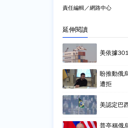
責任編輯／網路中心
延伸閱讀
美依據30
盼推動俄
遭拒
美認定巴西
普亭稱俄