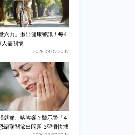
量六力」揪出健康警訊！每4
1人需關懷
2026.08.07 20:17
張就痛、喀喀響？醫示警「4
症狀」恐顳顎關節出問題 3習慣快戒