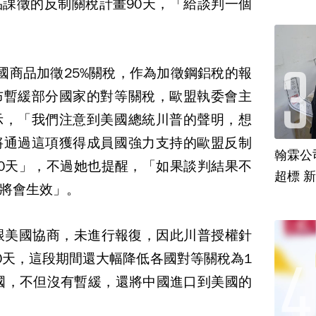
課徵的反制關稅計畫90天，「給談判一個
國商品加徵25%關稅，作為加徵鋼鋁稅的報
布暫緩部分國家的對等關稅，歐盟執委會主
示，「我們注意到美國總統川普的聲明，想
將通過這項獲得成員國強力支持的歐盟反制
翰霖公
0天」，不過她也提醒，「如果談判結果不
超標 
將會生效」。
跟美國協商，未進行報復，因此川普授權針
0天，這段期間還大幅降低各國對等關稅為1
國，不但沒有暫緩，還將中國進口到美國的