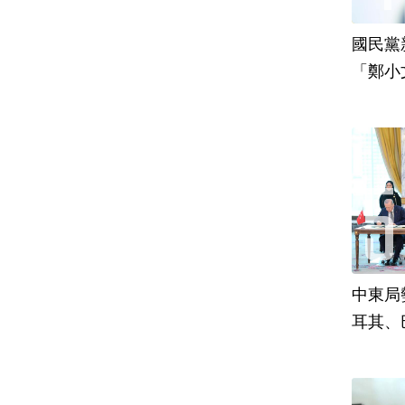
國民黨
「鄭小
責
中東局
耳其、