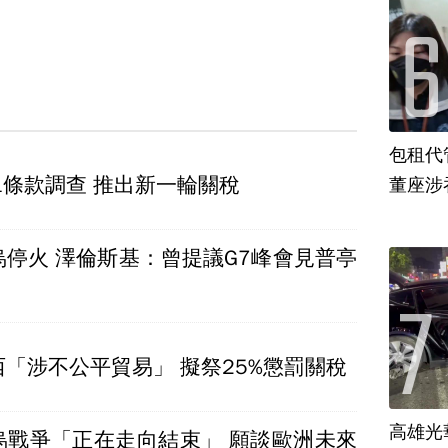
包租代
1條款調查 推出新一輪關稅
董座涉
烏停火 澤倫斯基：曾提議G7峰會見普亭
「涉不公平貿易」 擬祭25%懲罰關稅
高雄光
烏戰爭「正在走向結束」 願談歐洲未來