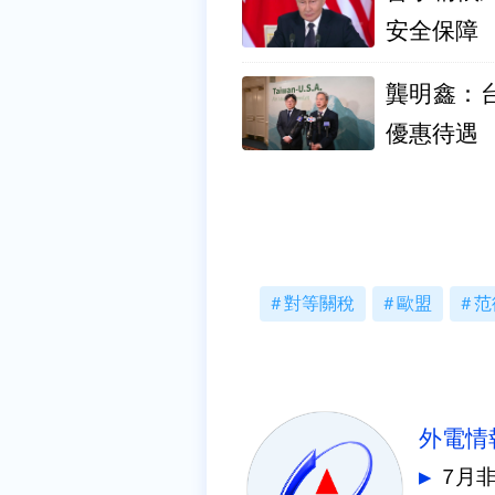
安全保障
龔明鑫：
優惠待遇
對等關稅
歐盟
范
外電情
7月