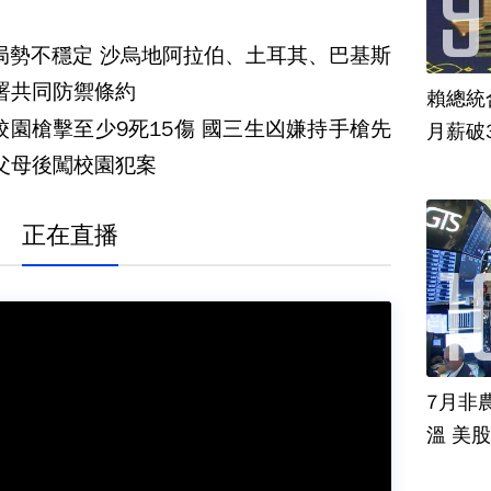
局勢不穩定 沙烏地阿拉伯、土耳其、巴基斯
署共同防禦條約
賴總統
校園槍擊至少9死15傷 國三生凶嫌持手槍先
月薪破
父母後闖校園犯案
正在直播
7月非
溫 美