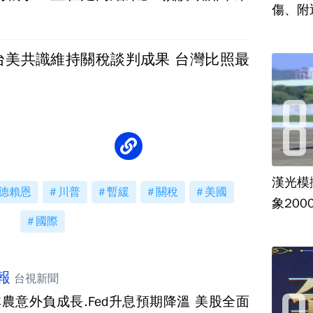
傷、附
台美共識維持關稅談判成果 台灣比照最
漢光模
德賴恩
川普
暫緩
關稅
美國
象20
國際
報
台視新聞
非農意外負成長.Fed升息預期降溫 美股全面