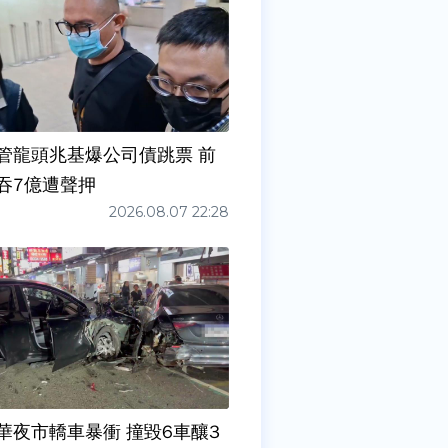
管龍頭兆基爆公司債跳票 前
吞7億遭聲押
2026.08.07 22:28
華夜市轎車暴衝 撞毀6車釀3