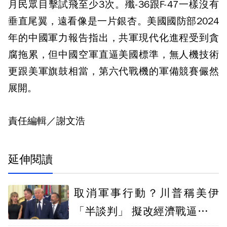
月民眾目擊試飛至少3次。殲-36跟F-47一樣沒有
垂直尾翼，遠看像是一片銀杏。美國國防部2024
年的中國軍力報告指出，共軍現代化進程受到貪
腐拖累，但中國空軍直逼美國標準，無人機技術
更跟美軍旗鼓相當，第六代戰機的軍備競賽儼然
展開。
責任編輯／謝文浩
延伸閱讀
取消軍事行動？川普稱美伊
「半談判」 擬改經濟戰逼伊朗