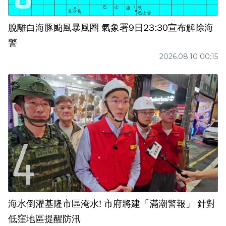
脫離白海豚颱風暴風圈 氣象署9日23:30宣布解除海
警
2026.08.10 00:15
海水倒灌基隆市區淹水! 市府將建「滿潮警報」 針對
低窪地區提醒防汛