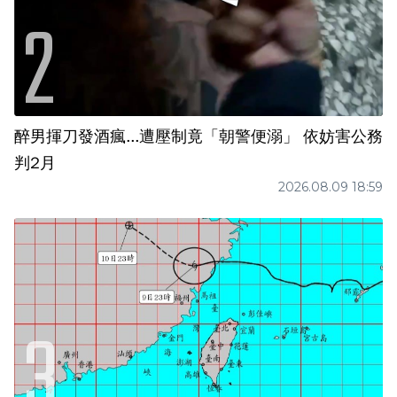
醉男揮刀發酒瘋...遭壓制竟「朝警便溺」 依妨害公務
判2月
2026.08.09 18:59