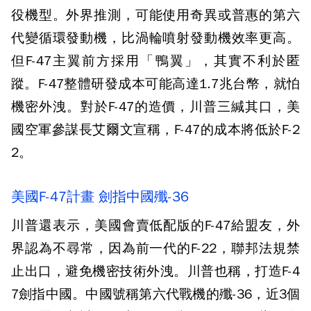
役機型。外界推測，可能使用奇異或普惠的第六
代變循環發動機，比渦輪噴射發動機效率更高。
但F-47主翼前方採用「鴨翼」，其實不利於匿
蹤。F-47整體研發成本可能高達1.7兆台幣，就怕
機密外洩。對於F-47的造價，川普三緘其口，美
國空軍參謀長艾爾文宣稱，F-47的成本將低於F-2
2。
美國F-47計畫 劍指中國殲-36
川普還表示，美國會賣低配版的F-47給盟友，外
界認為不尋常，因為前一代的F-22，聯邦法規禁
止出口，避免機密技術外洩。川普也稱，打造F-4
7劍指中國。中國號稱第六代戰機的殲-36，近3個