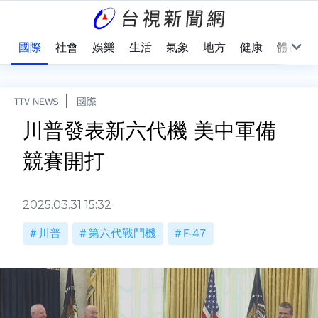
治
國際
社會
娛樂
生活
氣象
地方
健康
體育
TTV NEWS
國際
川普發表新六代機 美中軍備
競賽開打
2025.03.31 15:32
川普
第六代戰鬥機
F-47