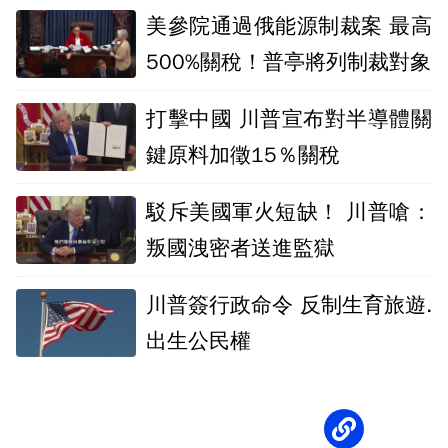
就範
美參院通過俄能源制裁案 最高
500%關稅！普亭將列制裁對象
打擊中國 川普宣布對半導體關
鍵原料加徵15％關稅
駁斥美國軍火短缺！ 川普嗆：
叛國洩密者送進監獄
川普簽行政命令 反制生育旅遊.
出生公民權