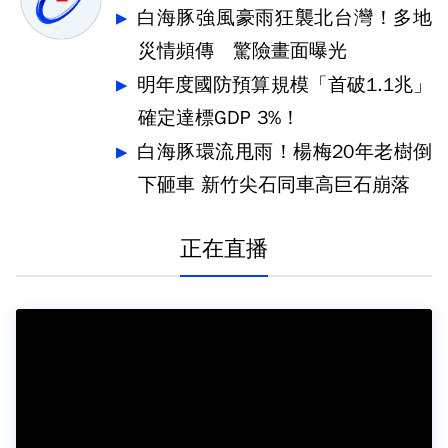
白海豚強風豪雨狂襲北台灣！多地
災情頻傳 驚險畫面曝光
明年度國防預算規模「首破1.1兆」
確定達標GDP 3%！
白海豚環流甩雨！楊梅20年老樹倒
下砸車 新竹尖石同車高巨石崩落
正在直播