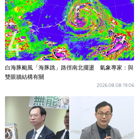
白海豚颱風「海豚跳」路徑南北擺盪 氣象專家：與
雙眼牆結構有關
2026.08.08 19:06