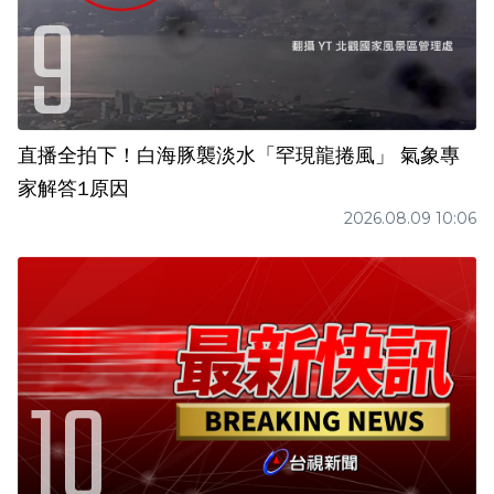
直播全拍下！白海豚襲淡水「罕現龍捲風」 氣象專
家解答1原因
2026.08.09 10:06