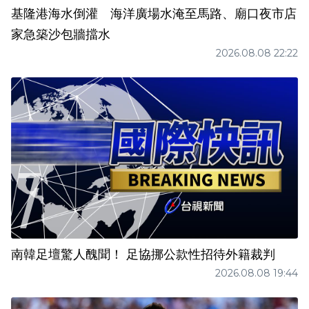
基隆港海水倒灌 海洋廣場水淹至馬路、廟口夜市店
家急築沙包牆擋水
2026.08.08 22:22
南韓足壇驚人醜聞！ 足協挪公款性招待外籍裁判
2026.08.08 19:44