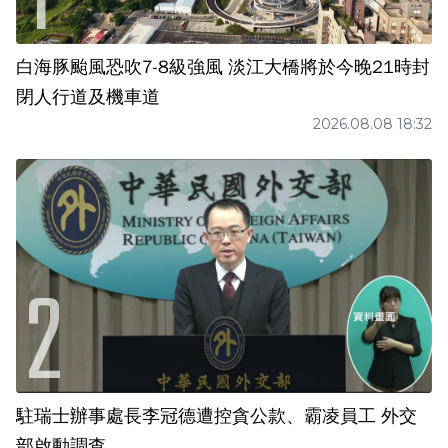
白海豚颱風恐吹7-8級強風 淡江大橋將於今晚21時封
閉人行道及機車道
2026.08.08 18:32
駐瑞士辦事處長李冠德遭控貪公款、霸凌員工 外交
部啟動調查