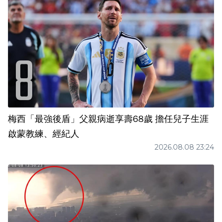
梅西「最強後盾」父親病逝享壽68歲 擔任兒子生涯
啟蒙教練、經紀人
2026.08.08 23:24