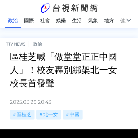
點
政治
國際
社會
娛樂
生活
氣象
地方
健康
TTV NEWS
政治
區桂芝喊「做堂堂正正中國
人」！校友轟別綁架北一女
校長首發聲
2025.03.29 20:43
區桂芝
北一女
中國