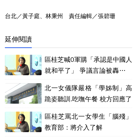
台北／黃子庭、林秉州 責任編輯／張碧珊
延伸閱讀
區桂芝喊0軍購「承認是中國人
就和平了」 爭議言論被轟是內
賊
北一女儀隊嚴格「學姊制」高
跪姿聽訓.吃嘸午餐 校方回應了
區桂芝罵北一女學生「腦殘」
教育部：將介入了解