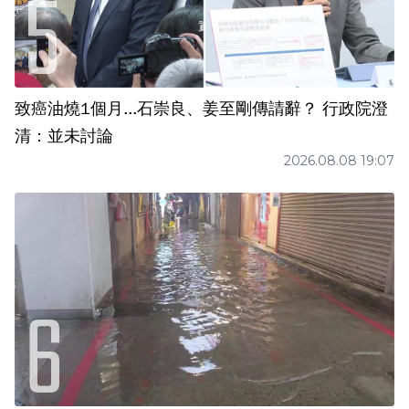
致癌油燒1個月...石崇良、姜至剛傳請辭？ 行政院澄
清：並未討論
2026.08.08 19:07