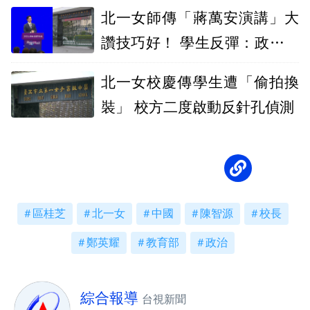
北一女師傳「蔣萬安演講」大
讚技巧好！ 學生反彈：政治入
校園？
北一女校慶傳學生遭「偷拍換
裝」 校方二度啟動反針孔偵測
區桂芝
北一女
中國
陳智源
校長
鄭英耀
教育部
政治
綜合報導
台視新聞