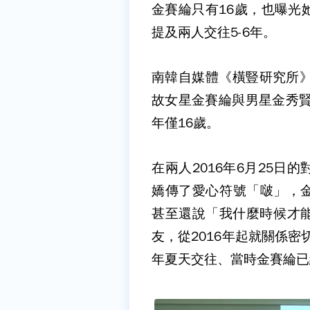
金賽綸只有16歲，也曝光
提及兩人交往5-6年。
南韓自媒體《橫豎研究所》
故女星金賽綸與男星金秀賢
年僅16歲。
在兩人2016年6月25
嬌傳了愛心符號「啵」，金
甚至還說「我什麼時候才
友，從2016年起就關係密
年夏天交往、當時金賽綸已