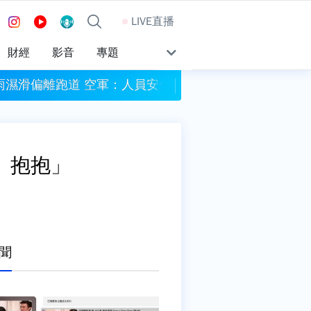
LIVE直播
財經
影音
專題
降雨濕滑偏離跑道 空軍：人員安全
今彩539八百萬頭獎槓
、抱抱」
聞