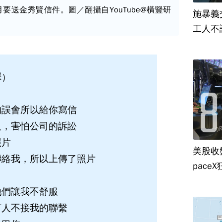
月要送金秀賢信件。圖／翻攝自YouTube@橫豎研
施暴義
工人不
譯）
的誤會所以給你寫信
人，害怕公司的訴訟
照片
美股收
聯絡我，所以上傳了照片
paceX
他們讓我不舒服
何人不接我的聯繫