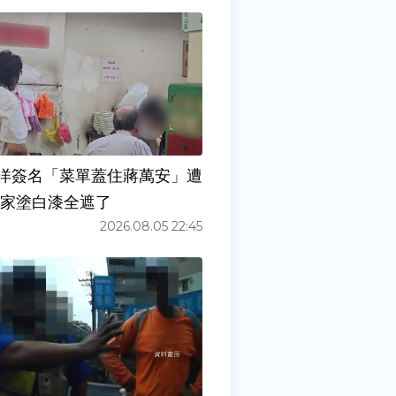
洋簽名「菜單蓋住蔣萬安」遭
店家塗白漆全遮了
2026.08.05 22:45