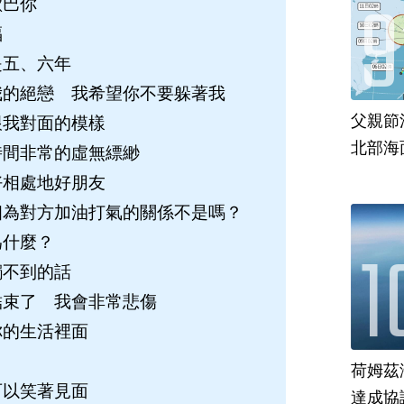
歐巴你
福
是五、六年
我的絕戀 我希望你不要躲著我
父親節
跟我對面的模樣
北部海
時間非常的虛無縹緲
好相處地好朋友
相為對方加油打氣的關係不是嗎？
為什麼？
觸不到的話
結束了 我會非常悲傷
你的生活裡面
荷姆茲
可以笑著見面
達成協