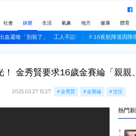
社會
娛樂
生活
氣象
地方
健康
體育
出血還嗆「別裝了」 工人不認錯重判10年4月
F-16夜航降落因
光！ 金秀賢要求16歲金賽綸「親親
2025.03.27 15:27
金秀賢
金賽綸
交往
熱門新