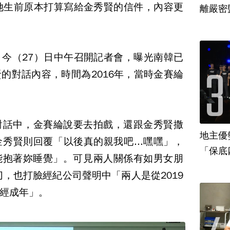
她生前原本打算寫給金秀賢的信件，內容更
離嚴密
今（27）日中午召開記者會，曝光南韓已
的對話內容，時間為2016年，當時金賽綸
日的對話中，金賽綸說要去拍戲，還跟金秀賢撒
地主優
秀賢則回覆「以後真的親我吧...嘿嘿」，
「保底
能抱著妳睡覺」。可見兩人關係有如男女朋
切，也打臉經紀公司聲明中「兩人是從2019
經成年」。