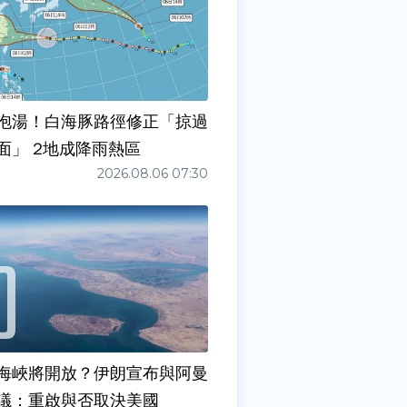
泡湯！白海豚路徑修正「掠過
面」 2地成降雨熱區
2026.08.06 07:30
海峽將開放？伊朗宣布與阿曼
議：重啟與否取決美國