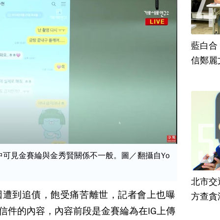
藍白合
信鄭麗
對話中可見金賽綸與金秀賢關係不一般。圖／翻攝自Yo
北市交
因遭到追債，飽受痛苦離世，記者會上也曝
方查貪
賢信件的內容，內容前段是金賽綸為在IG上傳