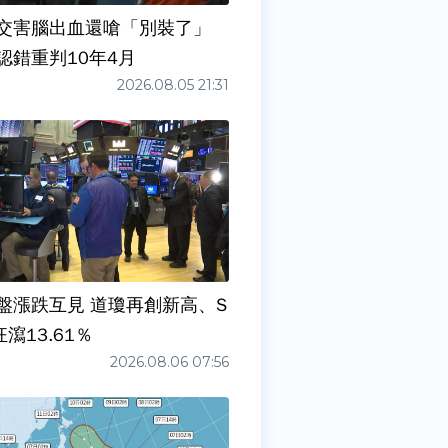
交害腦出血還嗆「別裝了」
認錯重判10年4月
2026.08.05 21:31
盤漲跌互見 道瓊再創新高、S
狂瀉13.61％
2026.08.06 07:56