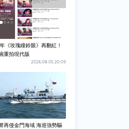
7年《玫瑰瞳鈴眼》再翻紅！
碗重拍現代版
2026.08.05 20:09
警再侵金門海域 海巡強勢驅