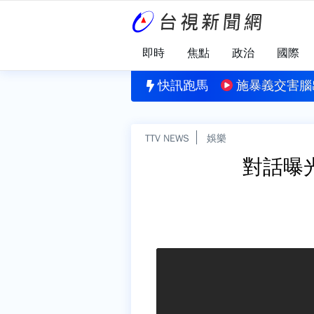
即時
焦點
政治
國際
關鍵
科長「帳戶多64萬」 檢方查貪瀆意外揭善舉
快訊跑馬
施暴義交害腦
TTV NEWS
娛樂
對話曝