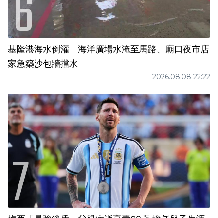
基隆港海水倒灌 海洋廣場水淹至馬路、廟口夜市店
家急築沙包牆擋水
2026.08.08 22:22