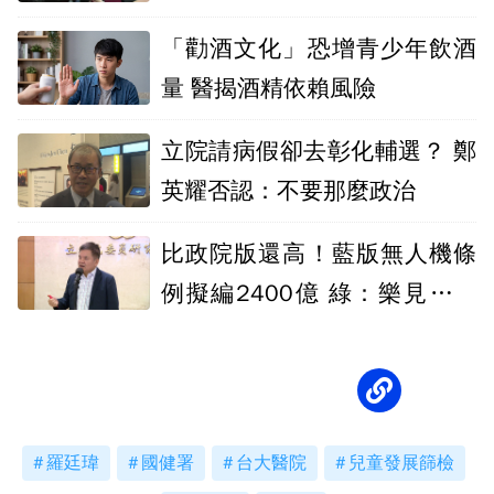
學傅崐萁
「勸酒文化」恐增青少年飲酒
量 醫揭酒精依賴風險
立院請病假卻去彰化輔選？ 鄭
英耀否認：不要那麼政治
比政院版還高！藍版無人機條
例擬編2400億 綠：樂見吃後
悔藥
羅廷瑋
國健署
台大醫院
兒童發展篩檢