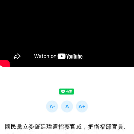
國民黨立委羅廷瑋遭指耍官威，把衛福部官員、