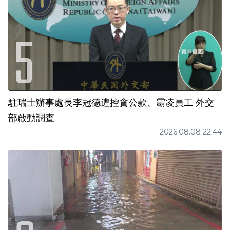
駐瑞士辦事處長李冠德遭控貪公款、霸凌員工 外交
部啟動調查
2026.08.08 22:44