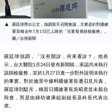
羅廷瑋秀出公文，強調當天召開會議，主要是針對國健
署宣稱去年7月1日已上路的「兒童發展篩檢服務」。
圖／台視新聞
羅廷瑋強調，「沒有開診，何來看診？」他表
示，台大醫院1月24日發布新聞稿，承認尚未執行
該篩檢服務，並於1月27日進一步對外說明未執行
的事實。對於施景中爆料國健署長遭召見斥責，
羅廷瑋則駁斥，稱當日國健署長吳昭君並未親自
與會，而是由婦幼健康組副組長及科長代表出
席。