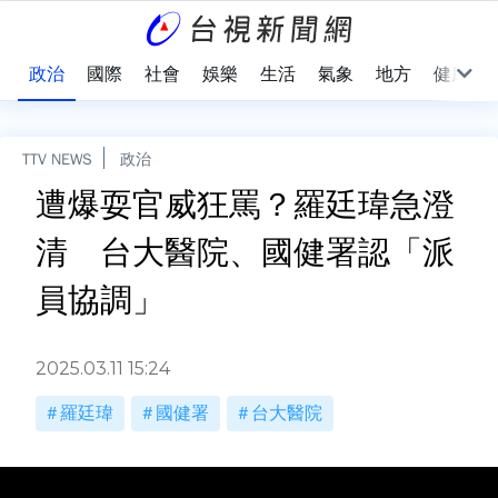
點
政治
國際
社會
娛樂
生活
氣象
地方
健康
TTV NEWS
政治
遭爆耍官威狂罵？羅廷瑋急澄
清 台大醫院、國健署認「派
員協調」
2025.03.11 15:24
羅廷瑋
國健署
台大醫院