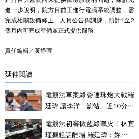
進一步說明，院方目前正進行電腦系統調整，需
完成相關設備修正、人員公告與訓練，預計1至2
個月內可完成準備並正式提供服務。
責任編輯／黃靜宜
延伸閱讀
電競法草案綠委連珠炮大戰羅
廷瑋 讓李洋「罰站」近10分鐘
不敢坐
電競法初審掀藍綠戰火！林宜
瑾飆粗話離場 羅廷瑋：妳怎麼