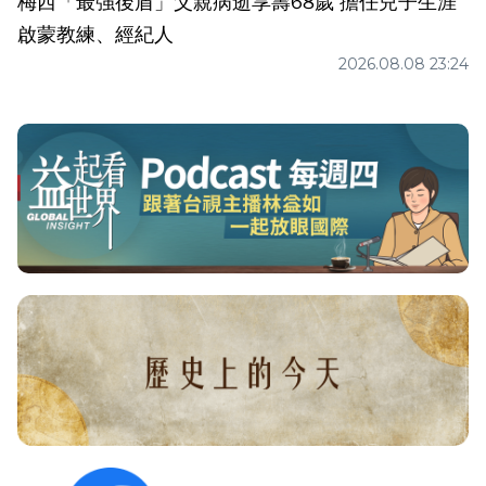
梅西「最強後盾」父親病逝享壽68歲 擔任兒子生涯
啟蒙教練、經紀人
2026.08.08 23:24