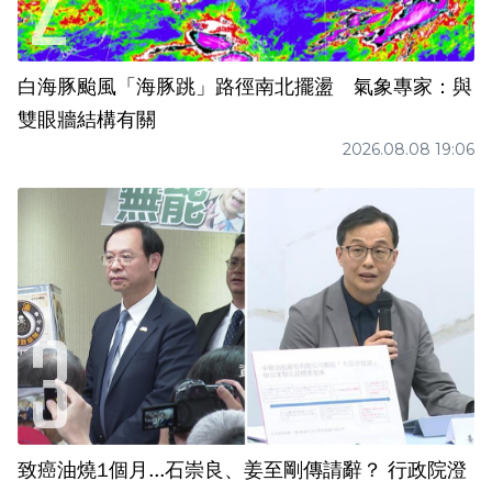
白海豚颱風「海豚跳」路徑南北擺盪 氣象專家：與
雙眼牆結構有關
2026.08.08 19:06
致癌油燒1個月...石崇良、姜至剛傳請辭？ 行政院澄