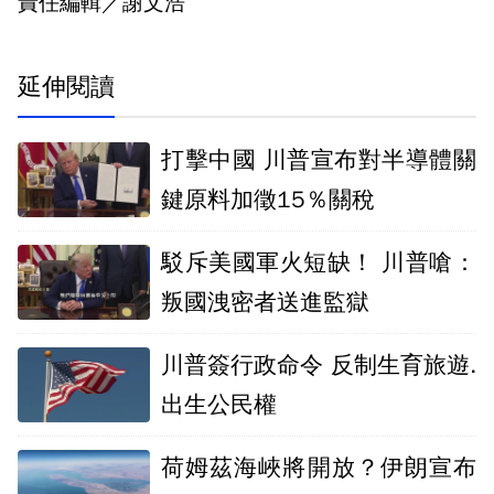
責任編輯／謝文浩
延伸閱讀
打擊中國 川普宣布對半導體關
鍵原料加徵15％關稅
駁斥美國軍火短缺！ 川普嗆：
叛國洩密者送進監獄
川普簽行政命令 反制生育旅遊.
出生公民權
荷姆茲海峽將開放？伊朗宣布