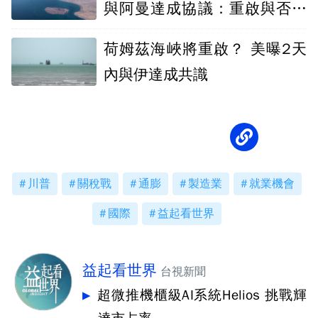
與阿曼達成協議：重啟與否取
決美國
荷姆茲海峽將重啟？ 美曝2天
內與伊達成共識
川普
關稅戰
通膨
製造業
就業機會
國際
益起看世界
益起看世界
台視新聞
超微推機櫃級AI系統Helios 挑戰輝