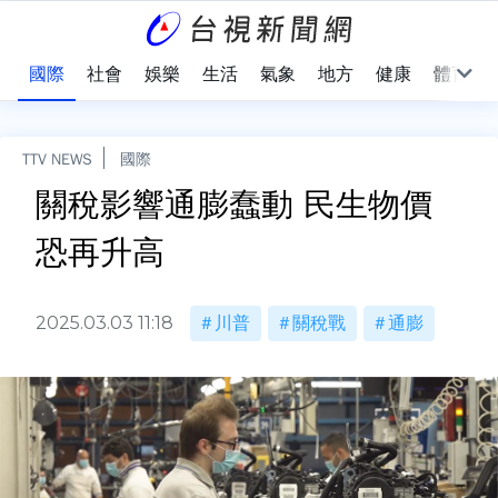
治
國際
社會
娛樂
生活
氣象
地方
健康
體育
TTV NEWS
國際
關稅影響通膨蠢動 民生物價
恐再升高
2025.03.03 11:18
川普
關稅戰
通膨