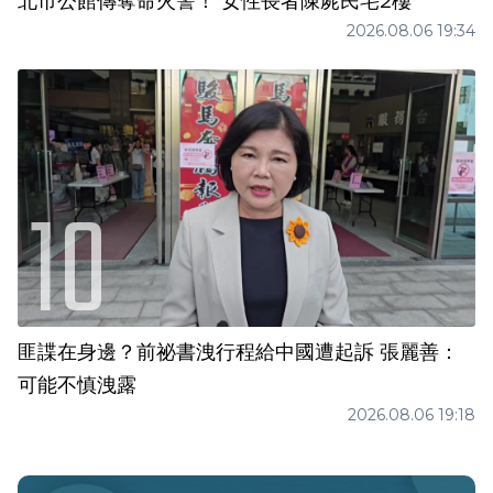
北市公館傳奪命火警！ 女性長者陳屍民宅2樓
2026.08.06 19:34
匪諜在身邊？前祕書洩行程給中國遭起訴 張麗善：
可能不慎洩露
2026.08.06 19:18