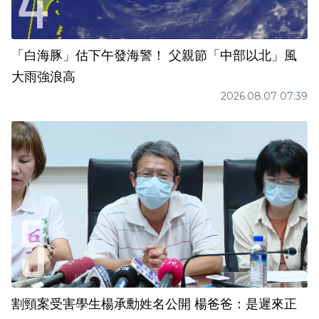
「白海豚」估下午發海警！ 父親節「中部以北」風
大雨強浪高
2026.08.07 07:39
割頸案受害學生楊承勳姓名公開 楊爸爸：是遲來正