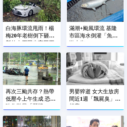
白海豚環流甩雨！楊
滿潮+颱風環流 基隆
梅20年老樹倒下砸車
市區海水倒灌「魚兒
新竹尖石同車高巨石
游上街」
崩落
再次三颱共存？熱帶
男嬰猝逝 女大生放房
低壓今上午生成 恐增
間近1週「飄屍臭」才
強為颱風「琵鷺」
報案