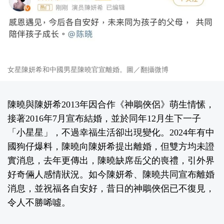
女星陳妍希和中國男星陳曉官宣離婚。圖／翻攝微博
陳曉與陳妍希2013年因合作《神鵰俠侶》萌生情愫，
接著2016年7月宣布結婚，並於同年12月生下一子
「小星星」，不過幸福生活卻出現變化。2024年有中
國狗仔爆料，陳曉向陳妍希提出離婚，但雙方均未證
實消息，去年更傳出，陳曉缺席岳父的喪禮，引外界
好奇倆人感情狀況。如今陳妍希、陳曉共同宣布離婚
消息，並祝福各自安好，昔日的神鵰俠侶已不復見，
令人不勝唏噓。