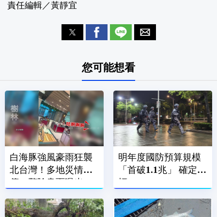
責任編輯／黃靜宜
您可能想看
白海豚強風豪雨狂襲
明年度國防預算規模
北台灣！多地災情頻
「首破1.1兆」 確定達
傳 驚險畫面曝光
標GDP 3%！