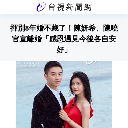
揮別8年婚不藏了！陳妍希、陳曉
官宣離婚「感恩遇見今後各自安
好」