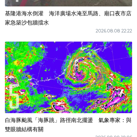
基隆港海水倒灌 海洋廣場水淹至馬路、廟口夜市店
家急築沙包牆擋水
2026.08.08 22:22
白海豚颱風「海豚跳」路徑南北擺盪 氣象專家：與
雙眼牆結構有關