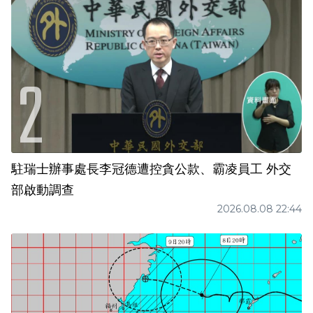
駐瑞士辦事處長李冠德遭控貪公款、霸凌員工 外交
部啟動調查
2026.08.08 22:44