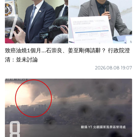
致癌油燒1個月...石崇良、姜至剛傳請辭？ 行政院澄
清：並未討論
2026.08.08 19:07