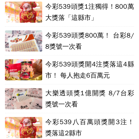
今彩539頭獎1注獨得！800萬
大獎落「這縣市」
今彩539頭獎800萬！ 台彩8/
8獎號一次看
今彩539頭獎開4注獎落這4縣
市！ 每人抱走6百萬元
大樂透頭獎1億開獎 8/7台彩
獎號一次看
今彩539八百萬頭獎開3注！
獎落這2縣市