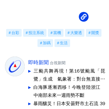
台彩
投注系統
當機
大樂透
開獎
加碼
生活
即時新聞
台視新聞
三颱共舞再現！第16號颱風「琵
鷺」生成 氣象署：對台無直接影
響
白海豚逐漸西移！今晚登陸浙江
中南部未來一週雨勢不斷
暴雨釀災！日本安曇野市土石流 39