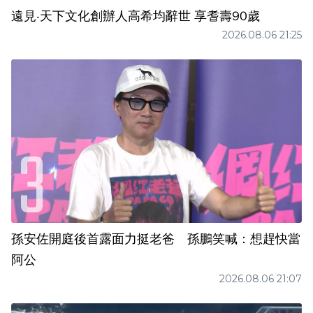
遠見‧天下文化創辦人高希均辭世 享耆壽90歲
2026.08.06 21:25
孫安佐開庭後首露面力挺老爸 孫鵬笑喊：想趕快當
阿公
2026.08.06 21:07