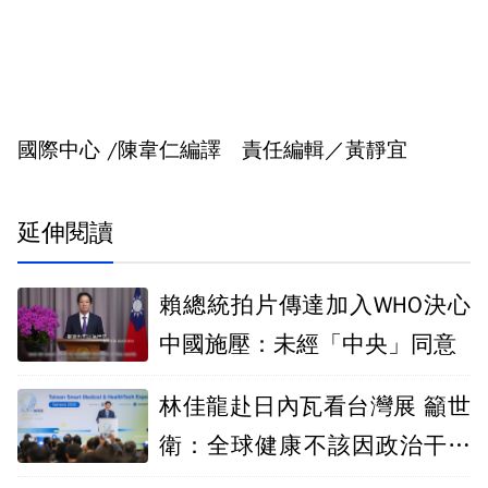
國際中心 /陳韋仁編譯 責任編輯／黃靜宜
延伸閱讀
賴總統拍片傳達加入WHO決心
中國施壓：未經「中央」同意
林佳龍赴日內瓦看台灣展 籲世
衛：全球健康不該因政治干擾
而出現缺口