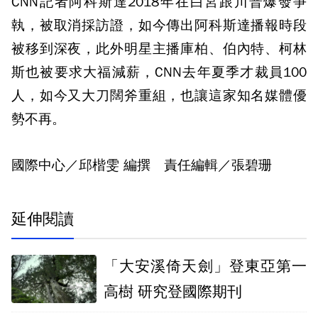
CNN記者阿科斯達2018年在白宮跟川普爆發爭
執，被取消採訪證，如今傳出阿科斯達播報時段
被移到深夜，此外明星主播庫柏、伯內特、柯林
斯也被要求大福減薪，CNN去年夏季才裁員100
人，如今又大刀闊斧重組，也讓這家知名媒體優
勢不再。
國際中心／邱楷雯 編撰 責任編輯／張碧珊
延伸閱讀
「大安溪倚天劍」登東亞第一
高樹 研究登國際期刊