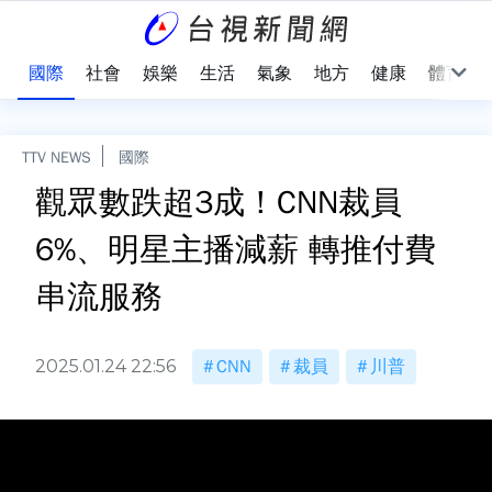
治
國際
社會
娛樂
生活
氣象
地方
健康
體育
TTV NEWS
國際
觀眾數跌超3成！CNN裁員
6%、明星主播減薪 轉推付費
串流服務
2025.01.24 22:56
CNN
裁員
川普