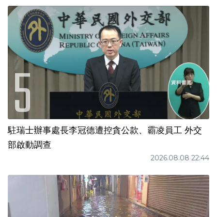
駐瑞士辦事處長李冠德遭控貪公款、霸凌員工 外交
部啟動調查
2026.08.08 22:44