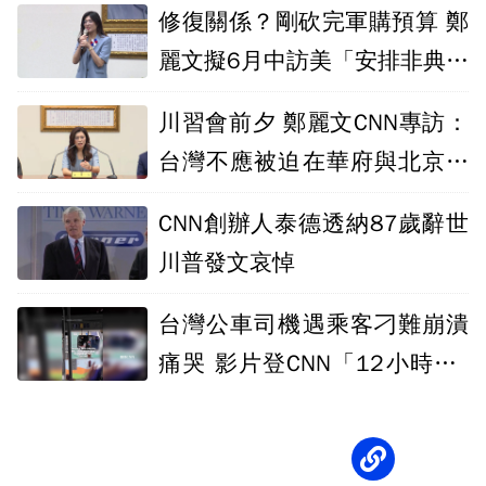
修復關係？剛砍完軍購預算 鄭
麗文擬6月中訪美「安排非典型
行程」
川習會前夕 鄭麗文CNN專訪：
台灣不應被迫在華府與北京間
選邊站
CNN創辦人泰德透納87歲辭世
川普發文哀悼
台灣公車司機遇乘客刁難崩潰
痛哭 影片登CNN「12小時2.2
萬人觀看」