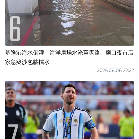
基隆港海水倒灌 海洋廣場水淹至馬路、廟口夜市店
家急築沙包牆擋水
2026.08.08 22:22