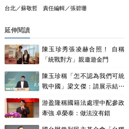
台北／蘇敬哲 責任編輯／張碧珊
延伸閱讀
陳玉珍秀張凌赫合照！ 自稱
「統戰對方」親邀遊金門
陳玉珍稱「怎不認為我們可統
戰中國」梁文傑：請展示結果
給大家看
游盈隆稱國籍法處理中配參政
牽強 卓榮泰：做法沒有錯