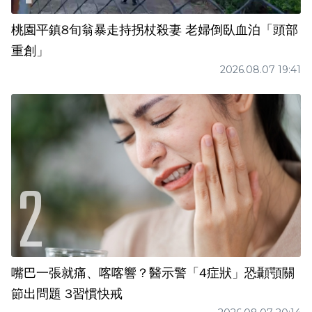
桃園平鎮8旬翁暴走持拐杖殺妻 老婦倒臥血泊「頭部
重創」
2026.08.07 19:41
嘴巴一張就痛、喀喀響？醫示警「4症狀」恐顳顎關
節出問題 3習慣快戒