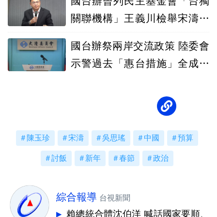
國台辦曾列民主基金會「台獨
關聯機構」王義川檢舉宋濤：
不要吃案喔
國台辦祭兩岸交流政策 陸委會
示警過去「惠台措施」全成為
施壓籌碼
陳玉珍
宋濤
吳思瑤
中國
預算
討飯
新年
春節
政治
綜合報導
台視新聞
賴總統合體沈伯洋 喊話國家要順、