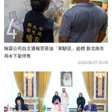
翰霖公司自主通報苦茶油「苯駢芘」超標 新北衛生
局令下架停售
2026.08.07 23:09