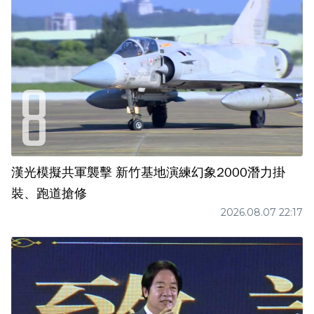
漢光模擬共軍襲擊 新竹基地演練幻象2000潛力掛
裝、跑道搶修
2026.08.07 22:17