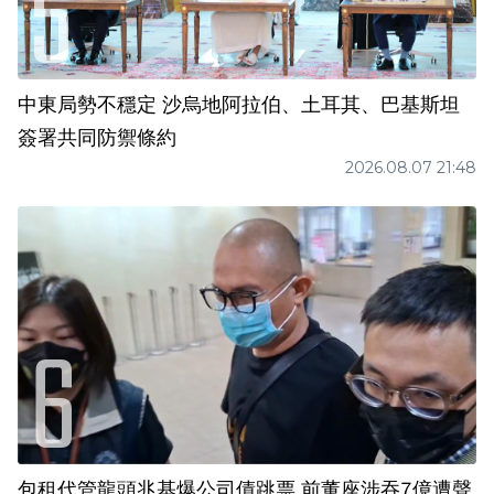
中東局勢不穩定 沙烏地阿拉伯、土耳其、巴基斯坦
簽署共同防禦條約
2026.08.07 21:48
包租代管龍頭兆基爆公司債跳票 前董座涉吞7億遭聲