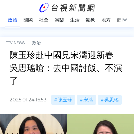
點
政治
國際
社會
娛樂
生活
氣象
地方
健康
TTV NEWS
政治
陳玉珍赴中國見宋濤迎新春
吳思瑤嗆：去中國討飯、不演
了
2025.01.24 16:53
陳玉珍
宋濤
吳思瑤