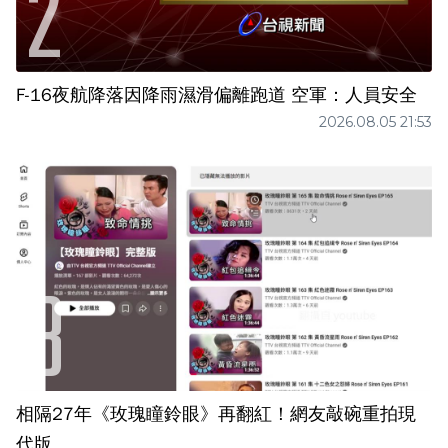
F-16夜航降落因降雨濕滑偏離跑道 空軍：人員安全
2026.08.05 21:53
相隔27年《玫瑰瞳鈴眼》再翻紅！網友敲碗重拍現
代版