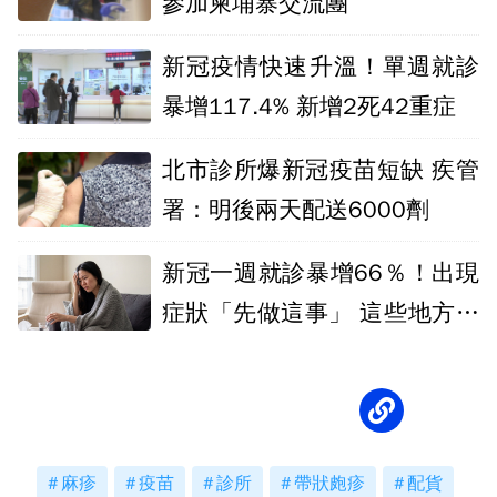
參加柬埔寨交流團
新冠疫情快速升溫！單週就診
暴增117.4% 新增2死42重症
北市診所爆新冠疫苗短缺 疾管
署：明後兩天配送6000劑
新冠一週就診暴增66％！出現
症狀「先做這事」 這些地方建
議戴口罩
麻疹
疫苗
診所
帶狀皰疹
配貨