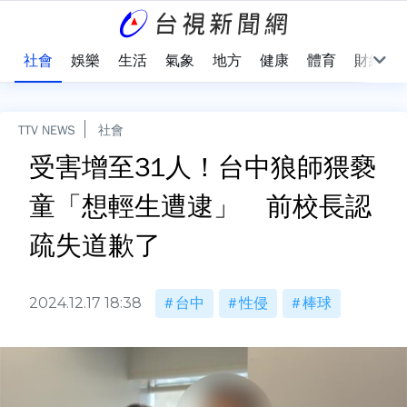
際
社會
娛樂
生活
氣象
地方
健康
體育
財經
TTV NEWS
社會
受害增至31人！台中狼師猥褻
童「想輕生遭逮」 前校長認
疏失道歉了
2024.12.17 18:38
台中
性侵
棒球