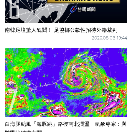
南韓足壇驚人醜聞！ 足協挪公款性招待外籍裁判
2026.08.08 19:44
白海豚颱風「海豚跳」路徑南北擺盪 氣象專家：與