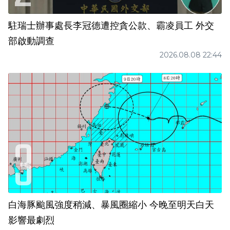
駐瑞士辦事處長李冠德遭控貪公款、霸凌員工 外交
部啟動調查
2026.08.08 22:44
白海豚颱風強度稍減、暴風圈縮小 今晚至明天白天
影響最劇烈