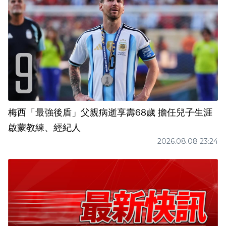
梅西「最強後盾」父親病逝享壽68歲 擔任兒子生涯
啟蒙教練、經紀人
2026.08.08 23:24