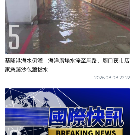
基隆港海水倒灌 海洋廣場水淹至馬路、廟口夜市店
家急築沙包牆擋水
2026.08.08 22:22