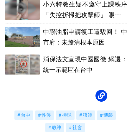
小六特教生疑不遵守上課秩序
「失控折掃把攻擊師」 眼傷臉
骨折恐失明
中聯油脂申請復工遭駁回！ 中
市府：未釐清根本原因
消保法文宣現中國國徽 網譏：
統一示範區在台中
台中
性侵
棒球
狼師
猥褻
教練
社會