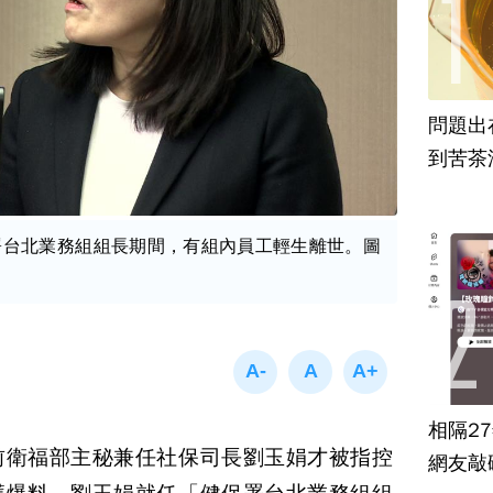
問題出
到苦茶
署台北業務組組長期間，有組內員工輕生離世。圖
相隔2
前衛福部主秘兼任社保司長劉玉娟才被指控
網友敲