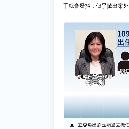
手就會發抖，似乎掀出案外
立委爆出劉玉娟過去擔