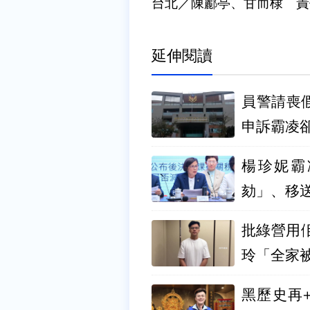
台北／陳酈亭、甘而棣 責
延伸閱讀
員警請喪假
申訴霸凌
楊珍妮霸
劾」、移
批綠營用
玲「全家
黑歷史再