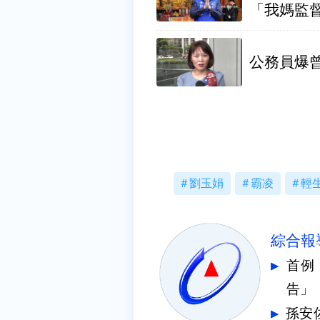
「我媽監
公務員爆
劉玉娟
霸凌
輕
綜合報
首例
告」
孫安