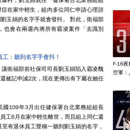
獲爆料，劉玉娟就任「健保署台北業務組組
鬱症在家中輕生，組內多位同仁申請心理諮
劉玉娟的名字手就會發抖。 對此，衛福部
，也會在兩週內將所有霸凌案件「去識別
員工：聽到名字手會抖！
F-1
，讓衛福部前社保司司長劉玉娟陷入霸凌醜
空軍：
還被記申誡2次，現在更傳出有下屬在她任
國109年3月出任健保署台北業務組組長
員工6月在家中輕生離世，而且組上同仁還
甚至有退休員工聲稱一聽到劉玉娟的名字，