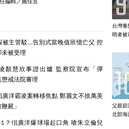
任編輯／施佳宜
台灣養
哨者被
被主管駁...告別式當晚值班憶亡父 控
卻未被受理
凌顏慧欣事證出爐 監察院宣布「彈
送懲戒法院審理
佀廣洋霸凌案轉移焦點 鄭麗文不捨萬美
父親節
被鞭屍」
北部海
+1？佀廣洋爆球場起口角 嗆朱立倫兒