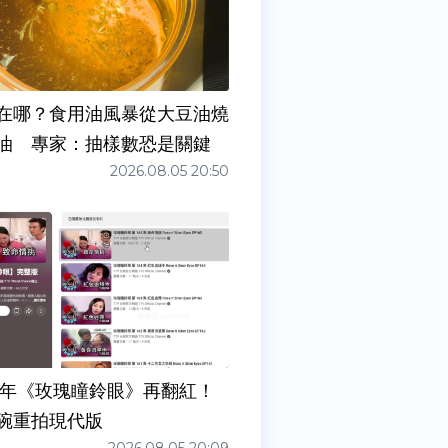
在哪？食用油風暴從大豆油燒
油 專家：抽樣數恐是關鍵
2026.08.05 20:50
7年《玫瑰瞳鈴眼》再翻紅！
碗重拍現代版