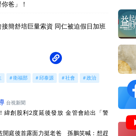
督你爸」！
曾接簡舒培巨量索資 同仁被迫假日加班
生
衛福部
邱泰源
社會
政治
導
台視新聞
！緯創股利2度延後發放 金管會給出「警
佐開庭後首露面力挺老爸 孫鵬笑喊：想趕