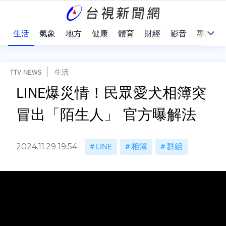
樂
生活
氣象
地方
健康
體育
財經
影音
專題
TTV NEWS
生活
LINE爆災情！民眾愛犬相簿突
冒出「陌生人」 官方曝解法
2024.11.29 19:54
LINE
相簿
群組