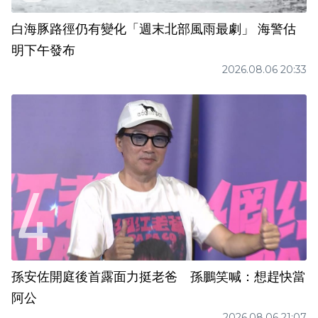
白海豚路徑仍有變化「週末北部風雨最劇」 海警估
明下午發布
2026.08.06 20:33
孫安佐開庭後首露面力挺老爸 孫鵬笑喊：想趕快當
阿公
2026.08.06 21:07