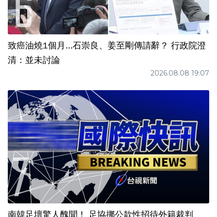
致癌油燒1個月...石崇良、姜至剛傳請辭？ 行政院澄
清：並未討論
2026.08.08 19:07
南韓足壇驚人醜聞！ 足協挪公款性招待外籍裁判