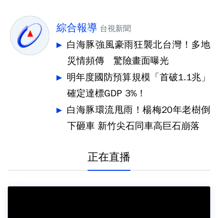
綜合報導
台視新聞
白海豚強風豪雨狂襲北台灣！多地
災情頻傳 驚險畫面曝光
明年度國防預算規模「首破1.1兆」
確定達標GDP 3%！
白海豚環流甩雨！楊梅20年老樹倒
下砸車 新竹尖石同車高巨石崩落
正在直播