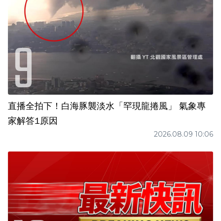
直播全拍下！白海豚襲淡水「罕現龍捲風」 氣象專
家解答1原因
2026.08.09 10:06