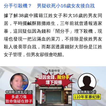
分手引殺機？ 男疑砍死小16歲女友後自戕
據了解38歲中國籍江姓女子和大16歲的男友同
居，平時擺鹹酥雞攤維生，三年前就曾通報過家
暴，這回疑似因為錢和「鬧分手」埋下殺機，現
場也發現一把沾滿血的菜刀，不排除是侯姓男友
殺人後畏罪自戕，而鄰居透露錢財大部份是江姓
女子管理，但男友卻很會吃醋。