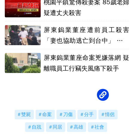
桃園平鎮驚傳殺妻案 85歲老婦
疑遭丈夫殺害
屏東鎢業董座遭前員工殺害
「妻也協助逃亡到台中」 夫妻
雙落網留2孩
屏東鎢業董座命案兇嫌落網 疑
離職員工行竊失風痛下殺手
雙屍
命案
刀傷
分手
情侶
自戕
同居
高雄
社會