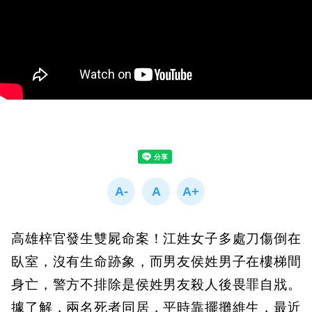
高雄梓官發生雙屍命案！江姓女子多處刀傷倒在
臥室，沒有生命跡象，而男友侯姓男子在樓梯間
身亡，警方不排除是侯姓男友殺人後畏罪自戕。
據了解，兩名死者同居，平時靠擺攤維生，最近