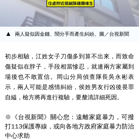
兩人疑似因金錢、鬧分手而產生糾紛。圖／台視新聞
初步相驗，江姓女子刀傷多到算不出來，而致命
傷疑似在脖子，手段相當慘忍，就連兩方家屬到
場後也不敢置信。岡山分局偵查隊長吳永彬表
示，兩人可能是感情糾紛，侯姓男友行凶後畏罪
自縊，檢方將再進行複驗，要釐清詳細死因。
※《台視新聞》關心您：遠離家庭暴力，可撥
打113保護專線，或向各地方政府家庭暴力防治
中心求助