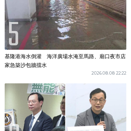
基隆港海水倒灌 海洋廣場水淹至馬路、廟口夜市店
家急築沙包牆擋水
2026.08.08 22:22