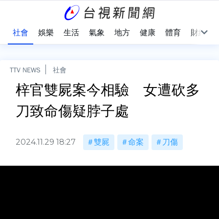
際
社會
娛樂
生活
氣象
地方
健康
體育
財經
TTV NEWS
社會
梓官雙屍案今相驗 女遭砍多
刀致命傷疑脖子處
2024.11.29 18:27
雙屍
命案
刀傷