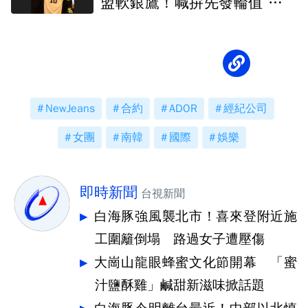
盟軟銀鷹！喊拚先發輪值 球團
曝規劃
NewJeans
合約
ADOR
經紀公司
女團
南韓
國際
娛樂
即時新聞
台視新聞
白海豚強風襲北市！喜來登附近施
工圍籬倒塌 路過女子遭壓傷
大崗山龍眼蜂蜜文化節開幕 「蜜
汁鹽酥雞」鹹甜新滋味掀話題