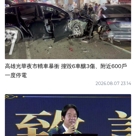
高雄光華夜市轎車暴衝 撞毀6車釀3傷、附近600戶
一度停電
2026.08.07 23:14