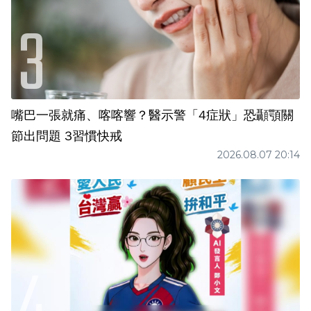
嘴巴一張就痛、喀喀響？醫示警「4症狀」恐顳顎關
節出問題 3習慣快戒
2026.08.07 20:14