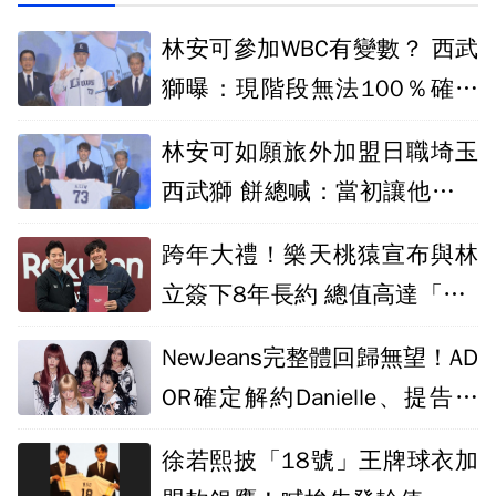
林安可參加WBC有變數？ 西武
獅曝：現階段無法100％確認
會放手
林安可如願旅外加盟日職埼玉
西武獅 餅總喊：當初讓他專注
打者是對的
跨年大禮！樂天桃猿宣布與林
立簽下8年長約 總值高達「1.8
億台幣」
NewJeans完整體回歸無望！AD
OR確定解約Danielle、提告家
屬
徐若熙披「18號」王牌球衣加