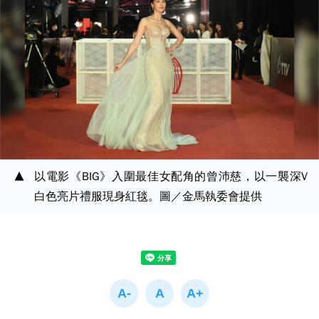
以電影《BIG》入圍最佳女配角的曾沛慈，以一襲深V
白色亮片禮服現身紅毯。圖／金馬執委會提供