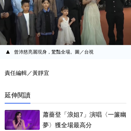
曾沛慈亮麗現身，驚豔全場。圖／台視
責任編輯／黃靜宜
延伸閱讀
蕭薔登「浪姐7」演唱〈一簾幽
夢〉獲全場最高分