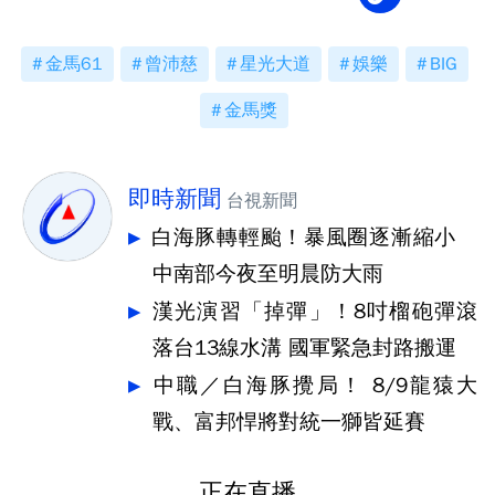
金馬61
曾沛慈
星光大道
娛樂
BIG
金馬獎
即時新聞
台視新聞
白海豚轉輕颱！暴風圈逐漸縮小
中南部今夜至明晨防大雨
漢光演習「掉彈」！8吋榴砲彈滾
落台13線水溝 國軍緊急封路搬運
中職／白海豚攪局！ 8/9龍猿大
戰、富邦悍將對統一獅皆延賽
正在直播