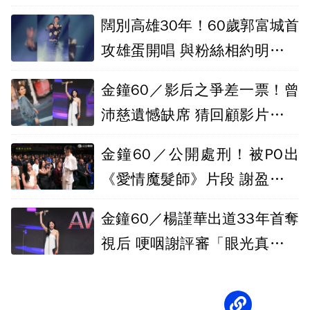
闊別高雄30年！60歲郭富城首
攻雄蛋開唱 與粉絲相約明年再
見
金鐘60／影后之爭差一票！曾
沛慈遺憾缺席 猜回顧影片是這
段
金鐘60／公開處刑！被PO出
《愛情魔髮師》片段 謝盈萱咬
牙瞪曾寶儀
金鐘60／楊謹華出道33年首奪
視后 哽咽謝評審「眼光真的很
好」