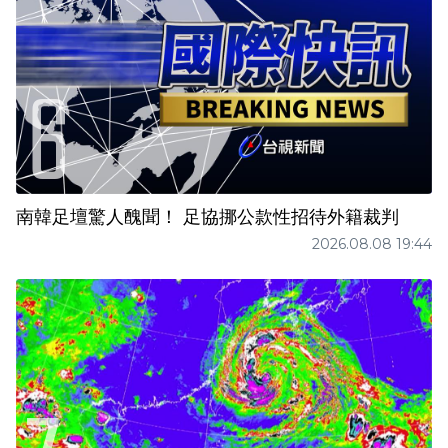
南韓足壇驚人醜聞！ 足協挪公款性招待外籍裁判
2026.08.08 19:44