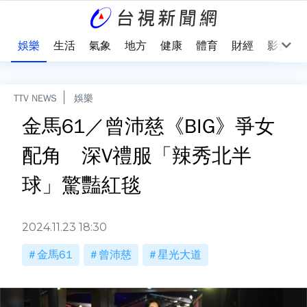
會
娛樂
生活
氣象
地方
健康
體育
財經
影音
TTV NEWS
娛樂
金馬61／曾沛慈《BIG》爭女
配角 深V禮服「辣秀北半
球」驚豔紅毯
2024.11.23 18:30
金馬61
曾沛慈
星光大道