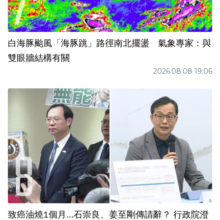
白海豚颱風「海豚跳」路徑南北擺盪 氣象專家：與
雙眼牆結構有關
2026.08.08 19:06
致癌油燒1個月...石崇良、姜至剛傳請辭？ 行政院澄