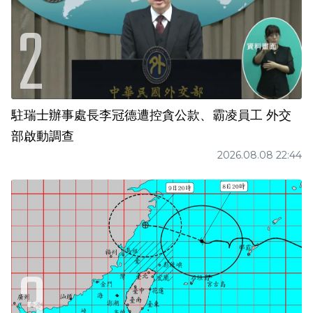
駐瑞士辦事處長李冠德遭控貪公款、霸凌員工 外交
部啟動調查
2026.08.08 22:44