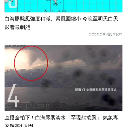
白海豚颱風強度稍減、暴風圈縮小 今晚至明天白天
影響最劇烈
2026.08.08 21:23
直播全拍下！白海豚襲淡水「罕現龍捲風」 氣象專
家解答1原因