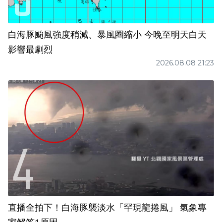
白海豚颱風強度稍減、暴風圈縮小 今晚至明天白天
影響最劇烈
2026.08.08 21:23
直播全拍下！白海豚襲淡水「罕現龍捲風」 氣象專