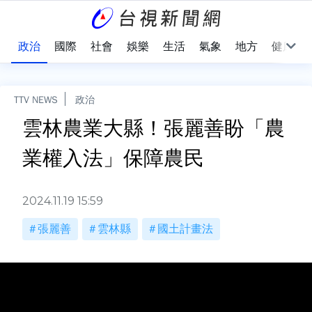
點
政治
國際
社會
娛樂
生活
氣象
地方
健康
TTV NEWS
政治
雲林農業大縣！張麗善盼「農
業權入法」保障農民
2024.11.19 15:59
張麗善
雲林縣
國土計畫法