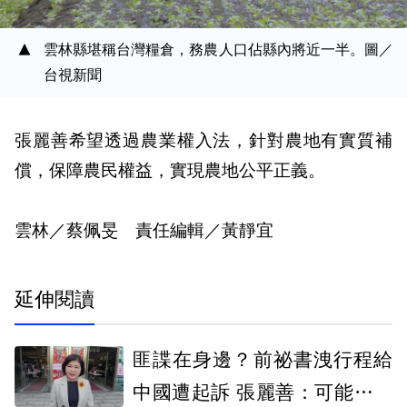
雲林縣堪稱台灣糧倉，務農人口佔縣內將近一半。圖／
台視新聞
張麗善希望透過農業權入法，針對農地有實質補
償，保障農民權益，實現農地公平正義。
雲林／蔡佩旻 責任編輯／黃靜宜
延伸閱讀
匪諜在身邊？前祕書洩行程給
中國遭起訴 張麗善：可能不慎