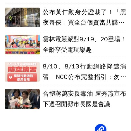
洩露
公布黃仁勳身分證栽了！「黑
夜奇俠」買全台個資當共諜 北
檢起訴12人
雲林電競派對9/19、20登場！
全齡享受電玩樂趣
8/10、8/13行動網路降速演
習 NCC公布完整指引：勿處
理重要工作
合體蔣萬安反毒油 盧秀燕宣布
下週召開縣市長國是會議