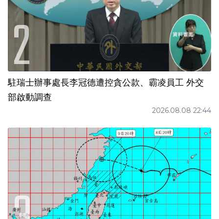
駐瑞士辦事處長李冠德遭控貪公款、霸凌員工 外交
部啟動調查
2026.08.08 22:44