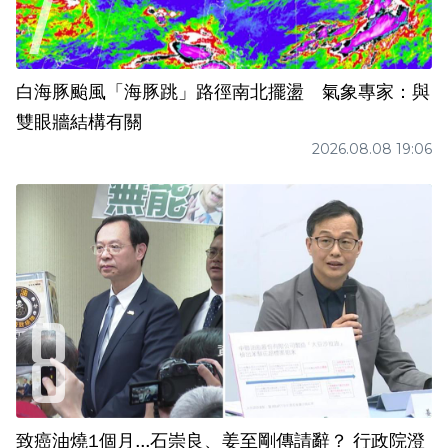
白海豚颱風「海豚跳」路徑南北擺盪 氣象專家：與
雙眼牆結構有關
2026.08.08 19:06
致癌油燒1個月...石崇良、姜至剛傳請辭？ 行政院澄