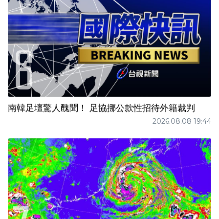
南韓足壇驚人醜聞！ 足協挪公款性招待外籍裁判
2026.08.08 19:44