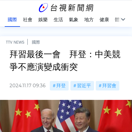
治
國際
社會
娛樂
生活
氣象
地方
健康
體育
TTV NEWS
國際
拜習最後一會 拜登：中美競
爭不應演變成衝突
2024.11.17 09:36
拜登
習近平
拜習會