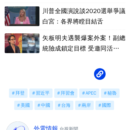
取得
川普全國演說談2020選舉爭議
白宮：各界將瞠目結舌
矢板明夫遇襲爆案外案！副總
統險成鎖定目標 受邀同活動因
故缺席躲過
拜登
習近平
拜習會
APEC
秘魯
美國
中國
台海
兩岸
國際
外電情報
台視新聞