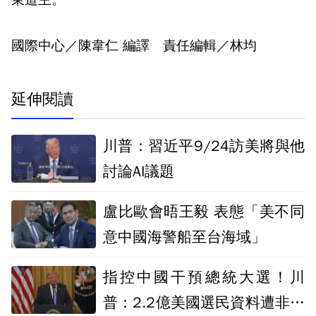
東道主。
國際中心／陳韋仁 編譯 責任編輯／林均
延伸閱讀
川普：習近平9/24訪美將與他
討論AI議題
盧比歐會晤王毅 表態「美不同
意中國海警船至台海域」
指控中國干預總統大選！川
普：2.2億美國選民資料遭非法