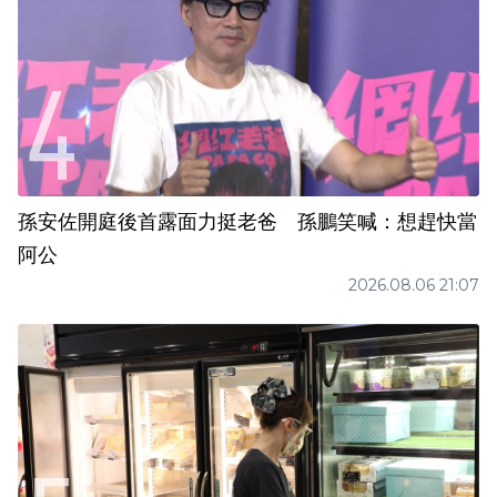
孫安佐開庭後首露面力挺老爸 孫鵬笑喊：想趕快當
阿公
2026.08.06 21:07