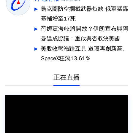
烏克蘭防空攔截武器短缺 俄軍猛轟
基輔增至17死
荷姆茲海峽將開放？伊朗宣布與阿
曼達成協議：重啟與否取決美國
美股收盤漲跌互見 道瓊再創新高、
SpaceX狂瀉13.61％
正在直播