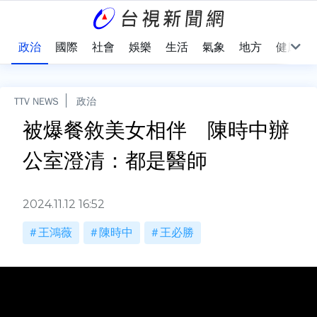
點
政治
國際
社會
娛樂
生活
氣象
地方
健康
TTV NEWS
政治
被爆餐敘美女相伴 陳時中辦
公室澄清：都是醫師
2024.11.12 16:52
王鴻薇
陳時中
王必勝