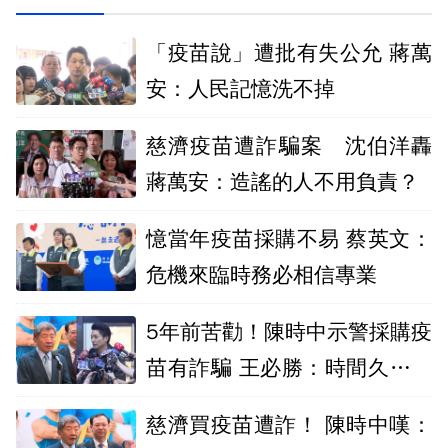
「疫苗說」遭批有失公允 蔣萬
安：人民記憶洗不掉
慈濟疫苗遭詐騙案 沈伯洋轟
蔣萬安：造謠的人不用負責？
憶當年疫苗採購不易 蔡英文：
危機來臨時務必相信專業
5年前苦勸！陳時中示警採購疫
苗有詐騙 王必勝：時間久看出
睿智
慈濟買疫苗遭詐！ 陳時中嘆：