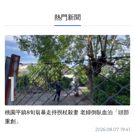
熱門新聞
桃園平鎮8旬翁暴走持拐杖殺妻 老婦倒臥血泊「頭部
重創」
2026.08.07 19:41