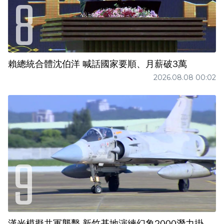
賴總統合體沈伯洋 喊話國家要順、月薪破3萬
2026.08.08 00:02
漢光模擬共軍襲擊 新竹基地演練幻象2000潛力掛