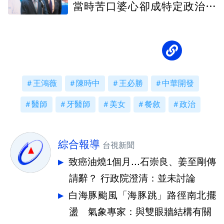
當時苦口婆心卻成特定政治人
物武器
王鴻薇
陳時中
王必勝
中華開發
醫師
牙醫師
美女
餐敘
政治
綜合報導
台視新聞
致癌油燒1個月...石崇良、姜至剛傳
請辭？ 行政院澄清：並未討論
白海豚颱風「海豚跳」路徑南北擺
盪 氣象專家：與雙眼牆結構有關