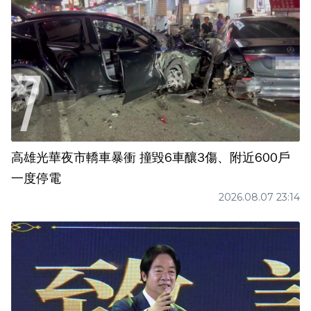
高雄光華夜市轎車暴衝 撞毀6車釀3傷、附近600戶
一度停電
2026.08.07 23:14