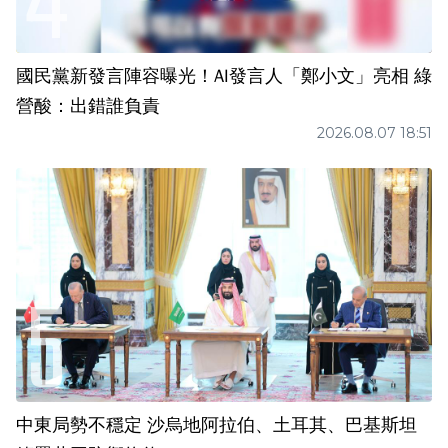
國民黨新發言陣容曝光！AI發言人「鄭小文」亮相 綠
營酸：出錯誰負責
2026.08.07 18:51
中東局勢不穩定 沙烏地阿拉伯、土耳其、巴基斯坦