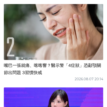
嘴巴一張就痛、喀喀響？醫示警「4症狀」恐顳顎關
節出問題 3習慣快戒
2026.08.07 20:14