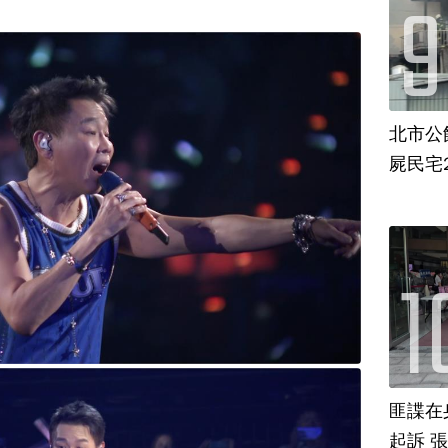
北市公
屍民宅
匪諜在
起訴 