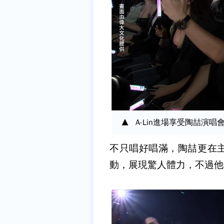
A-Lin進場享受陶喆演
不只唱好唱滿，陶喆更在
動，展現驚人體力，不過他