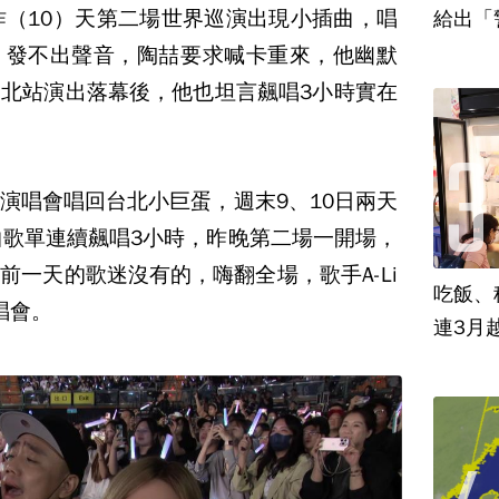
昨（10）天第二場世界巡演出現小插曲，唱
給出「
、發不出聲音，陶喆要求喊卡重來，他幽默
北站演出落幕後，他也坦言飆唱3小時實在
演唱會唱回台北小巨蛋，週末9、10日兩天
曲歌單連續飆唱3小時，昨晚第二場一開場，
前一天的歌迷沒有的，嗨翻全場，歌手A-Li
吃飯、租
唱會。
連3月