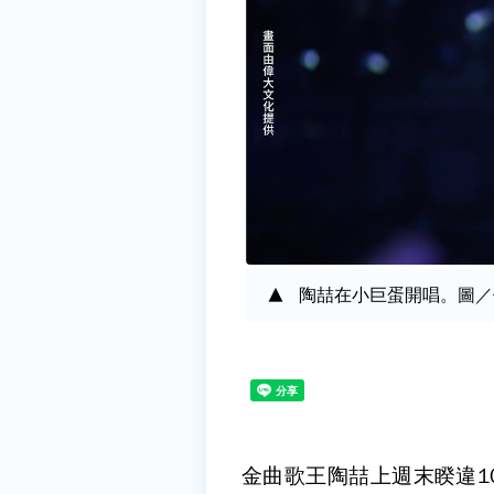
陶喆在小巨蛋開唱。圖／
金曲歌王陶喆上週末睽違1