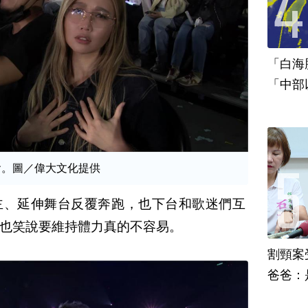
「白海
「中部
唱會。圖／偉大文化提供
主、延伸舞台反覆奔跑，也下台和歌迷們互
也笑說要維持體力真的不容易。
割頸案
爸爸：