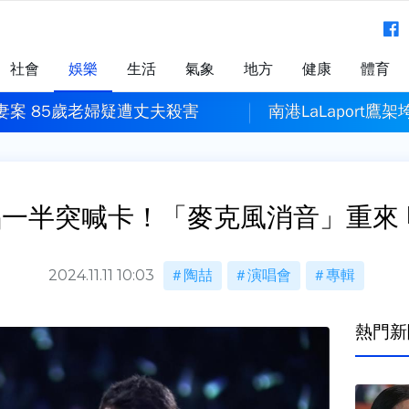
社會
娛樂
生活
氣象
地方
健康
體育
庇
妻案 85歲老婦疑遭丈夫殺害
南港LaLaport
一半突喊卡！「麥克風消音」重來
2024.11.11 10:03
陶喆
演唱會
專輯
熱門新