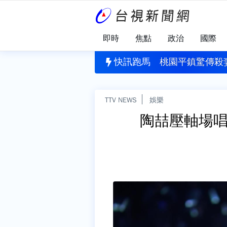
即時
焦點
政治
國際
孩童過期食材！社會局稽查「業者早等候」 簡舒培批包
快訊跑馬
桃園平鎮驚傳殺
TTV NEWS
娛樂
陶喆壓軸場唱