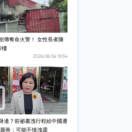
館傳奪命火警！ 女性長者陳
2樓
2026.08.06 19:34
身邊？前祕書洩行程給中國遭
張麗善：可能不慎洩露