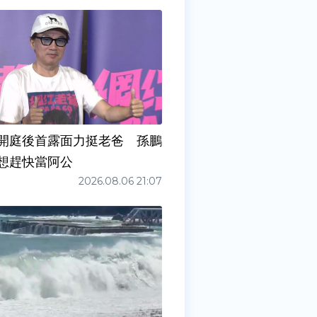
開庭後首露面力挺老爸 孫鵬
想趕快當阿公
2026.08.06 21:07