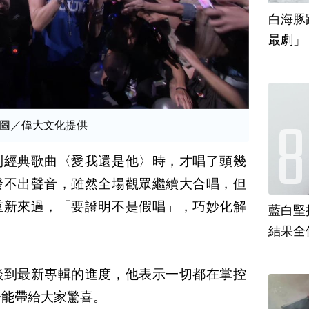
白海豚
最劇」
圖／偉大文化提供
到經典歌曲〈愛我還是他〉時，才唱了頭幾
發不出聲音，雖然全場觀眾繼續大合唱，但
重新來過，「要證明不是假唱」，巧妙化解
藍白堅
結果全
談到最新專輯的進度，他表示一切都在掌控
盼能帶給大家驚喜。