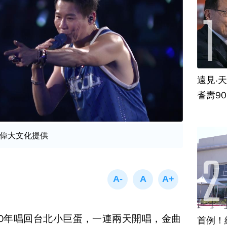
遠見‧
耆壽9
偉大文化提供
0年唱回台北小巨蛋，一連兩天開唱，金曲
首例！