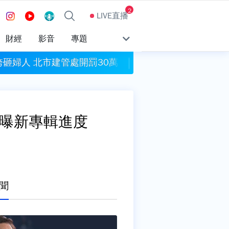
2
LIVE直播
財經
影音
專題
鷹架垮砸婦人 北市建管處開罰30萬
股市熱帶動理財需求 
 曝新專輯進度
聞