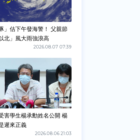
豚」估下午發海警！ 父親節
以北」風大雨強浪高
2026.08.07 07:39
受害學生楊承勳姓名公開 楊
是遲來正義
2026.08.06 21:03