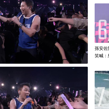
孫安佐
笑喊：