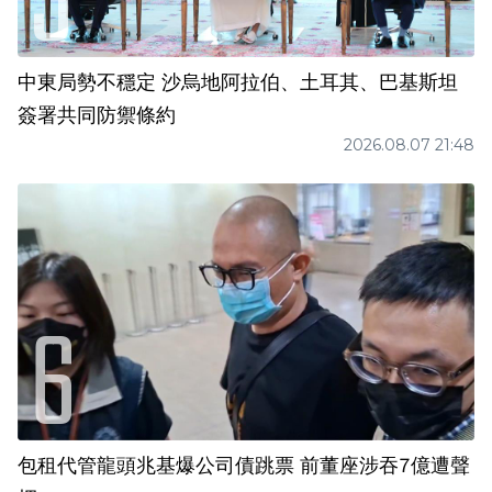
中東局勢不穩定 沙烏地阿拉伯、土耳其、巴基斯坦
簽署共同防禦條約
2026.08.07 21:48
包租代管龍頭兆基爆公司債跳票 前董座涉吞7億遭聲