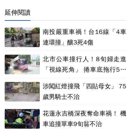
延伸閱讀
南投嚴重車禍！台16線「4車
連環撞」釀3死4傷
北市公車撞行人！8旬婦走進
「視線死角」 捲車底拖行5公
尺亡
涉闖紅燈撞飛「四貼母女」 75
歲男騎士不治
花蓮永吉橋深夜奪命車禍！ 機
車追撞單車9旬翁不治