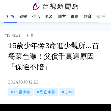
際
社會
娛樂
生活
氣象
地方
健康
體育
財經
TTV NEWS
社會
15歲少年奪3命進少觀所...首
餐菜色曝！父償千萬這原因
「保險不賠」
2024.10.19 12:22
15歲少年
死亡車禍
少年