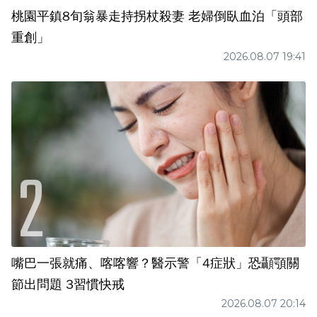
桃園平鎮8旬翁暴走持拐杖殺妻 老婦倒臥血泊「頭部
重創」
2026.08.07 19:41
嘴巴一張就痛、喀喀響？醫示警「4症狀」恐顳顎關
節出問題 3習慣快戒
2026.08.07 20:14