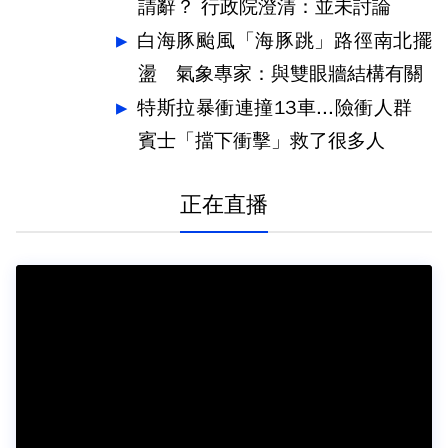
請辭？ 行政院澄清：並未討論
白海豚颱風「海豚跳」路徑南北擺
盪 氣象專家：與雙眼牆結構有關
特斯拉暴衝連撞13車...險衝人群
賓士「擋下衝擊」救了很多人
正在直播