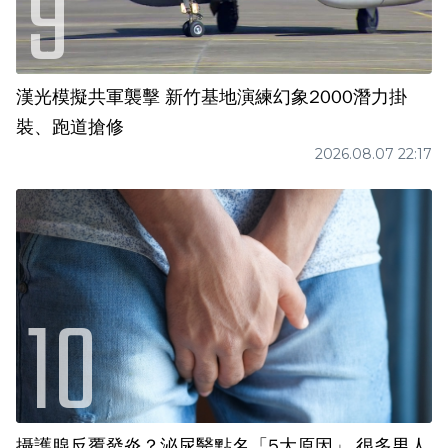
漢光模擬共軍襲擊 新竹基地演練幻象2000潛力掛
裝、跑道搶修
2026.08.07 22:17
攝護腺反覆發炎？泌尿醫點名「5大原因」 很多男人