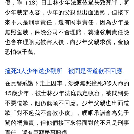
傷，昨（18）日士林少年法庭依過失致死罪，將
少年裁定收容，少年的父親也出面道歉，但接下
來不只是刑事責任，還有民事責任，因為少年是
無照駕駛，保險公司不會理賠，就連強制責任險
也會在理賠完被害人後，向少年父親求償，金額
恐怕破千萬。
撞死3人少年送少觀所 被問是否道歉不回應
在員警戒護下走上囚車，涉嫌無照撞死3條人命的
15歲少年，被士林少年法庭裁定收容，被問到要
不要道歉，他仍低頭不回應。少年父親也出面道
歉「對不起我不會教小孩」，哽咽承諾會為兒子
闖的禍負責，但他們接下來得面對的不只是刑事
責任，還有巨額民事賠償。