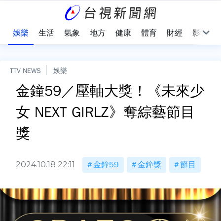
會
娛樂
生活
氣象
地方
健康
體育
財經
影音
TTV NEWS
娛樂
金鐘59／壓軸大獎！《未來少
女 NEXT GIRLZ》奪綜藝節目
獎
2024.10.18 22:11
金鐘59
金鐘獎
節目