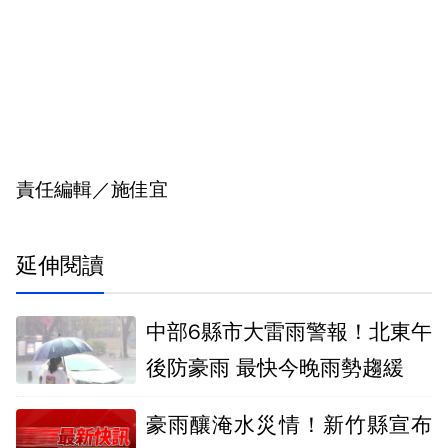
責任編輯／施佳宜
延伸閱讀
中部6縣市大雷雨警報！北東午
後防豪雨 最快今晚雨勢趨緩
豪雨釀淹水災情！新竹縣宣布