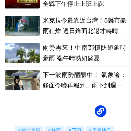
全縣下午停止上班上課
米克拉今最靠近台灣！5縣市豪
雨狂炸 週日鋒面北退才轉晴
雨勢再來！中南部慎防短延時
豪雨 端午晴熱如盛夏
下一波雨勢醞釀中！ 氣象署：
鋒面今晚再報到、雨下到週一
東北季風
鋒面
下雨
天氣快訊