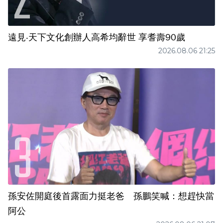
遠見‧天下文化創辦人高希均辭世 享耆壽90歲
2026.08.06 21:25
孫安佐開庭後首露面力挺老爸 孫鵬笑喊：想趕快當
阿公