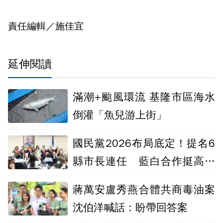
責任編輯／施佳宜
延伸閱讀
滿潮+颱風環流 基隆市區海水
倒灌「魚兒游上街」
國民黨2026布局底定！提名6
縣市長連任 藍白合作挺高虹
安、張啓楷
蔣萬安盧秀燕合體共商毒油案
沈伯洋喊話：盼帶回答案