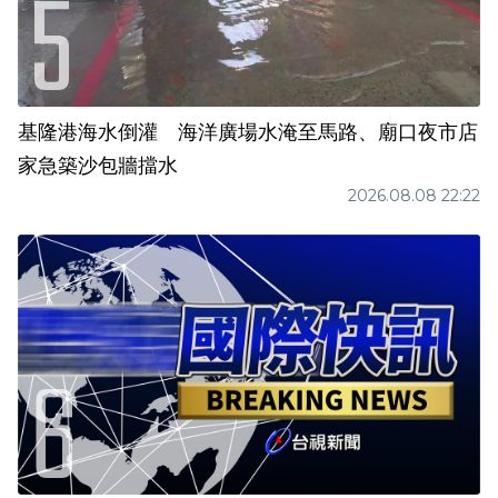
基隆港海水倒灌 海洋廣場水淹至馬路、廟口夜市店
家急築沙包牆擋水
2026.08.08 22:22