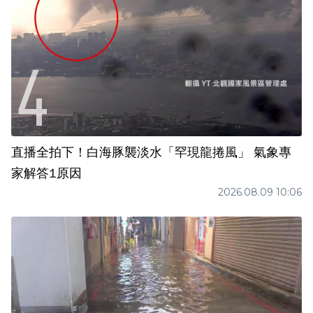
直播全拍下！白海豚襲淡水「罕現龍捲風」 氣象專
家解答1原因
2026.08.09 10:06