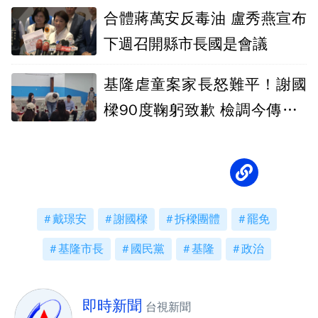
合體蔣萬安反毒油 盧秀燕宣布
下週召開縣市長國是會議
基隆虐童案家長怒難平！謝國
樑90度鞠躬致歉 檢調今傳喚6
涉虐人員
戴璟安
謝國樑
拆樑團體
罷免
基隆市長
國民黨
基隆
政治
即時新聞
台視新聞