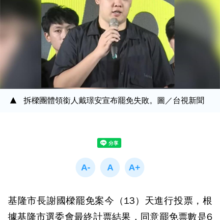
拆樑團體領銜人戴璟安宣布罷免失敗。圖／台視新聞
基隆市長謝國樑罷免案今（13）天進行投票，根
據基隆市選委會最終計票結果，同意罷免票數是6