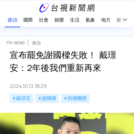
點
政治
國際
社會
娛樂
生活
氣象
地方
健康
TTV NEWS
政治
宣布罷免謝國樑失敗！ 戴璟
安：2年後我們重新再來
2024.10.13 18:29
戴璟安
謝國樑
拆樑團體