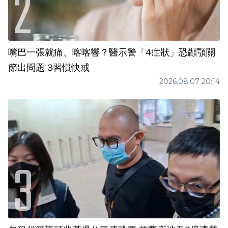
嘴巴一張就痛、喀喀響？醫示警「4症狀」恐顳顎關
節出問題 3習慣快戒
2026.08.07 20:14