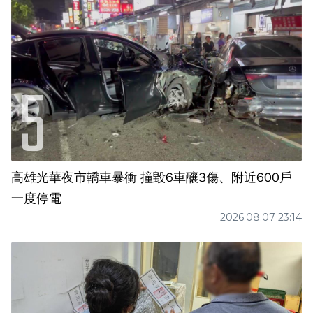
高雄光華夜市轎車暴衝 撞毀6車釀3傷、附近600戶
一度停電
2026.08.07 23:14