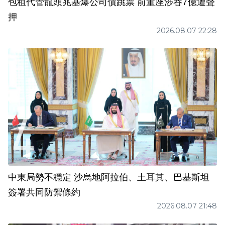
包租代管龍頭兆基爆公司債跳票 前董座涉吞7億遭聲
押
2026.08.07 22:28
中東局勢不穩定 沙烏地阿拉伯、土耳其、巴基斯坦
簽署共同防禦條約
2026.08.07 21:48