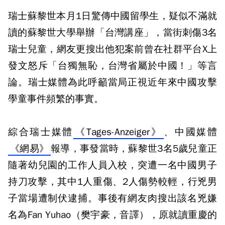
瑞士蘇黎世本月1日驚傳中國留學生，疑似不滿就
讀的蘇黎世大學舉辦「台灣講座」，當街刺傷3名
瑞士兒童，網友更搜出他犯案前曾在社群平台X上
發文怒斥「台獨無恥，台灣省屬於中國！」等言
論。瑞士媒體為此呼籲當局正視近年來中國攻擊
學童事件頻繁的事實。
綜合瑞士媒體
《Tages-Anzeiger》
、中國媒體
《網易》
報導，事發當時，蘇黎世3名5歲兒童正
隨著幼兒園的工作人員入校，突遭一名中國男子
持刀攻擊，其中1人重傷、2人傷勢較輕，行兇男
子當場遭制伏逮捕。事後有網友肉搜出該名兇嫌
名為Fan Yuhao（樊宇豪，音譯），原就讀重慶的