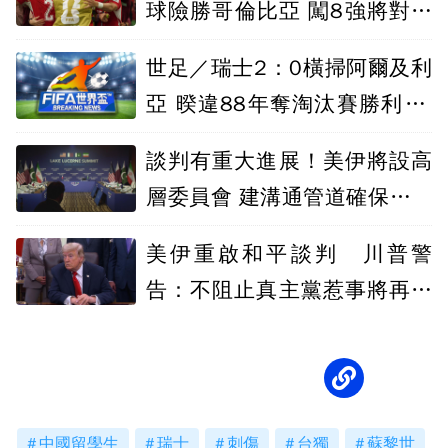
球險勝哥倫比亞 闖8強將對阿
根廷
世足／瑞士2：0橫掃阿爾及利
亞 暌違88年奪淘汰賽勝利 晉
級16強
談判有重大進展！美伊將設高
層委員會 建溝通管道確保荷姆
茲海峽暢通
美伊重啟和平談判 川普警
告：不阻止真主黨惹事將再重
擊伊朗
中國留學生
瑞士
刺傷
台獨
蘇黎世