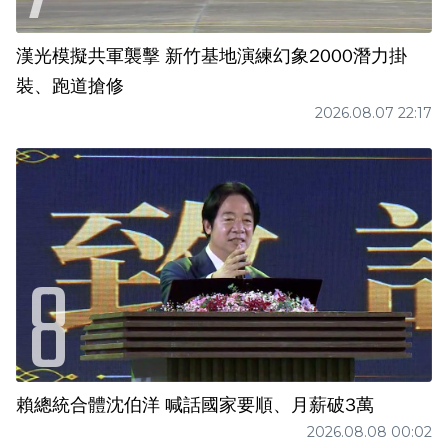
漢光模擬共軍襲擊 新竹基地演練幻象2000潛力掛
裝、跑道搶修
2026.08.07 22:17
賴總統合體沈伯洋 喊話國家要順、月薪破3萬
2026.08.08 00:02