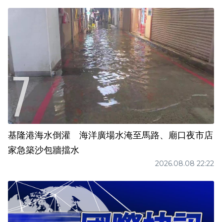
基隆港海水倒灌 海洋廣場水淹至馬路、廟口夜市店
家急築沙包牆擋水
2026.08.08 22:22