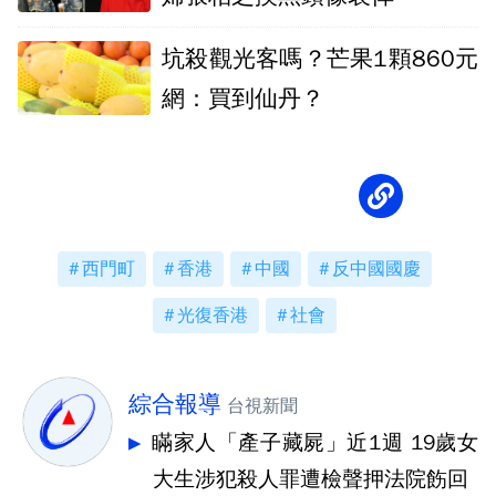
坑殺觀光客嗎？芒果1顆860元
網：買到仙丹？
西門町
香港
中國
反中國國慶
光復香港
社會
綜合報導
台視新聞
瞞家人「產子藏屍」近1週 19歲女
大生涉犯殺人罪遭檢聲押法院飭回