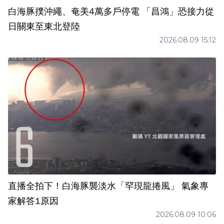
白海豚撲沖繩、奄美4萬多戶停電 「昌鴻」恐接力從
日關東至東北登陸
2026.08.09 15:12
直播全拍下！白海豚襲淡水「罕現龍捲風」 氣象專
家解答1原因
2026.08.09 10:06