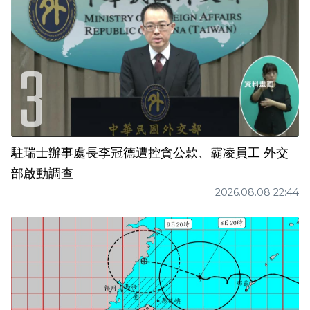
駐瑞士辦事處長李冠德遭控貪公款、霸凌員工 外交
部啟動調查
2026.08.08 22:44