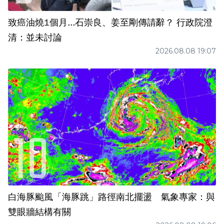
致癌油燒1個月...石崇良、姜至剛傳請辭？ 行政院澄
清：並未討論
2026.08.08 19:07
白海豚颱風「海豚跳」路徑南北擺盪 氣象專家：與
雙眼牆結構有關