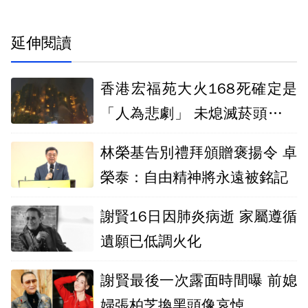
延伸閱讀
香港宏福苑大火168死確定是
「人為悲劇」 未熄滅菸頭引燃
施工雜物
林榮基告別禮拜頒贈褒揚令 卓
榮泰：自由精神將永遠被銘記
謝賢16日因肺炎病逝 家屬遵循
遺願已低調火化
謝賢最後一次露面時間曝 前媳
婦張柏芝換黑頭像哀悼