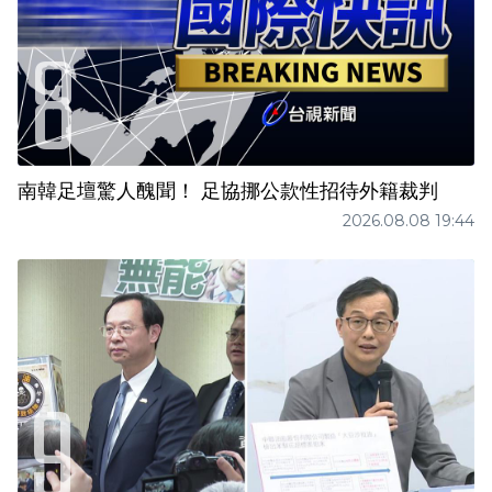
南韓足壇驚人醜聞！ 足協挪公款性招待外籍裁判
2026.08.08 19:44