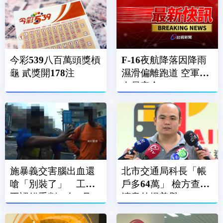
今彩539八百萬頭獎槓
F-16夜航降落因降雨
龜 貳獎開178注
濕滑偏離跑道 空軍：
人員安全
施暴義交害腦出血還
北市交通局科長「帳
嗆「別裝了」 工人
戶多64萬」 檢方查貪
不認錯重判10年4月
瀆意外揭善舉