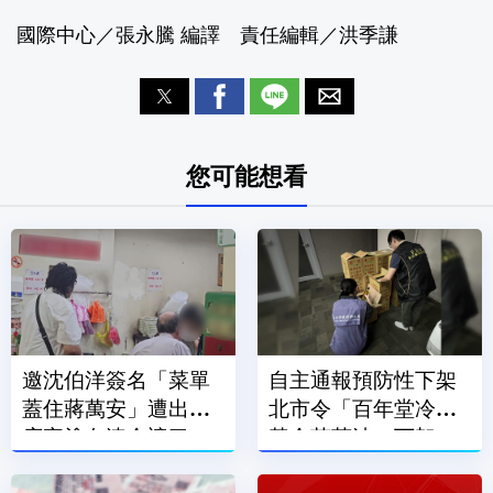
國際中心／張永騰 編譯 責任編輯／洪季謙
您可能想看
邀沈伯洋簽名「菜單
自主通報預防性下架
蓋住蔣萬安」遭出征
北市令「百年堂冷壓
店家塗白漆全遮了
黃金苦茶油」下架