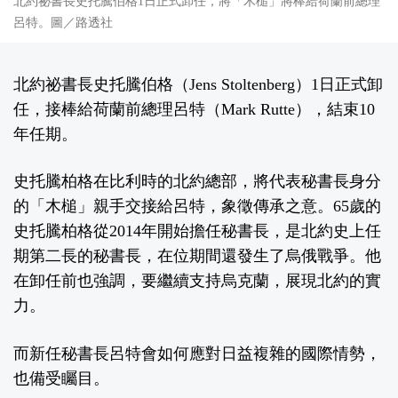
北約祕書長史托騰伯格1日正式卸任，將「木槌」將棒給荷蘭前總理
呂特。圖／路透社
北約祕書長史托騰伯格（Jens Stoltenberg）1日正式卸
任，接棒給荷蘭前總理呂特（Mark Rutte），結束10
年任期。
史托騰柏格在比利時的北約總部，將代表秘書長身分
的「木槌」親手交接給呂特，象徵傳承之意。65歲的
史托騰柏格從2014年開始擔任秘書長，是北約史上任
期第二長的秘書長，在位期間還發生了烏俄戰爭。他
在卸任前也強調，要繼續支持烏克蘭，展現北約的實
力。
而新任秘書長呂特會如何應對日益複雜的國際情勢，
也備受矚目。