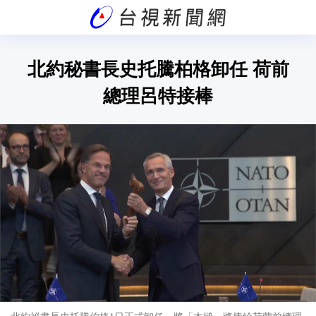
北約秘書長史托騰柏格卸任 荷前
總理呂特接棒