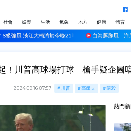
社會
娛樂
生活
氣象
地方
健康
體育
-8級強風 淡江大橋將於今晚21時封閉人行道及機車道
白海豚颱風「海
起！川普高球場打球 槍手疑企圖
2024.09.16 07:57
川普
高爾夫
暗殺
熱門新