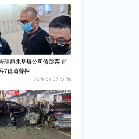
管龍頭兆基爆公司債跳票 前
吞7億遭聲押
2026.08.07 22:28