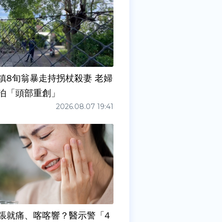
鎮8旬翁暴走持拐杖殺妻 老婦
泊「頭部重創」
2026.08.07 19:41
張就痛、喀喀響？醫示警「4