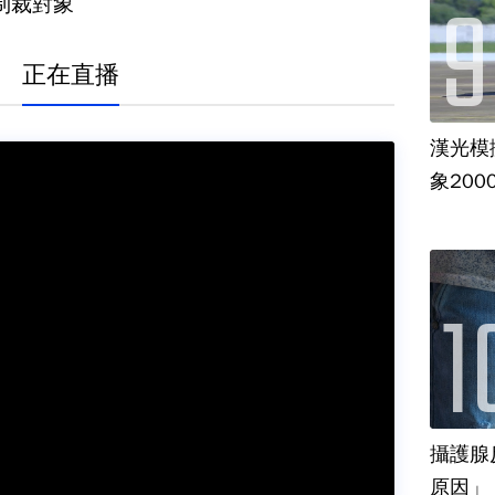
制裁對象
正在直播
漢光模
象20
攝護腺