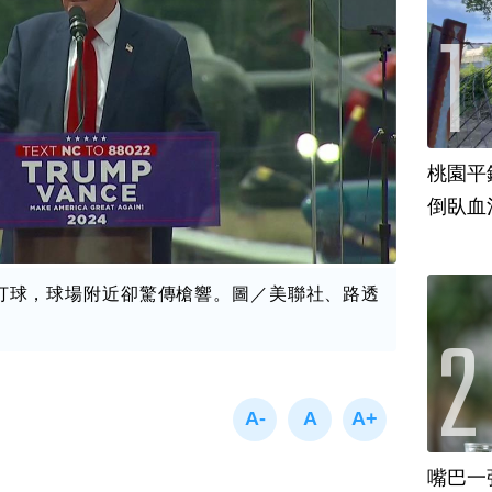
桃園平
倒臥血
打球，球場附近卻驚傳槍響。圖／美聯社、路透
嘴巴一