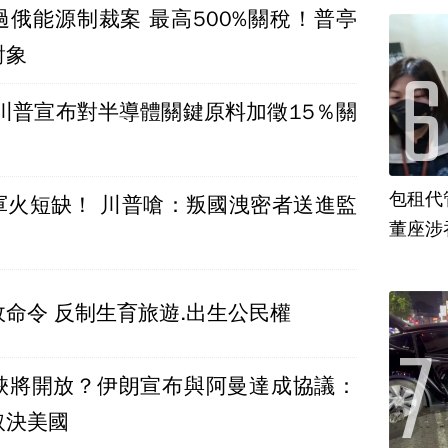
過俄能源制裁案 最高500%關稅！普亭
對象
 川普宣布對半導體關鍵原料加徵15％關
包租代
軍火短缺！ 川普嗆：叛國洩密者送進監
董座涉
命令 反制生育旅遊.出生公民權
峽將開放？伊朗宣布與阿曼達成協議：
取決美國