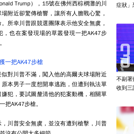
ald Trump），15號在佛州西棕櫚灘的川
球場附近卻驚傳槍響，讓所有人膽戰心驚，
命。所幸川普跟競選團隊表示他安全無虞，
，也在案發現場的草叢發現一把AK47步
。
獲一把AK47步槍
疑似對川普不滿，闖入他的高爾夫球場附近
不副署
，原本男子一度想開車逃跑，但遭到執法單
收到三
留嫌犯，要試圖釐清他的犯案動機，相關單
把AK47步槍。
示，川普安全無虞，並沒有遭到槍擊，川普
並沒有公開太多細節。