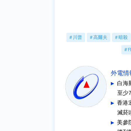
川普
高爾夫
暗殺
F
外電情
白海
至少
香港
滅菸
美參