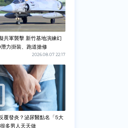
擬共軍襲擊 新竹基地演練幻
00潛力掛裝、跑道搶修
2026.08.07 22:17
反覆發炎？泌尿醫點名「5大
原因」 很多男人天天做