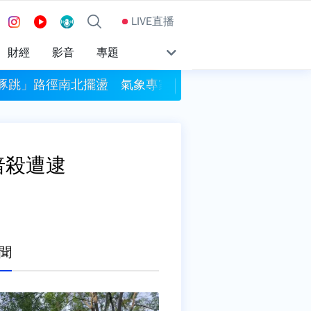
LIVE直播
財經
影音
專題
豚跳」路徑南北擺盪 氣象專家：與雙眼牆結構有關
致癌油燒1個月..
暗殺遭逮
聞