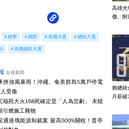
高雄光
傷、附
槍擊
國際
美國大選
總統大選
BI
美國總統大選
報
台視新聞
豚挾強風暴雨！沖繩、奄美群島5萬戶停電
賴總統
7人受傷
月薪破
宏福苑大火168死確定是「人為悲劇」 未熄
頭引燃施工雜物
院通過俄能源制裁案 最高500%關稅！普亭