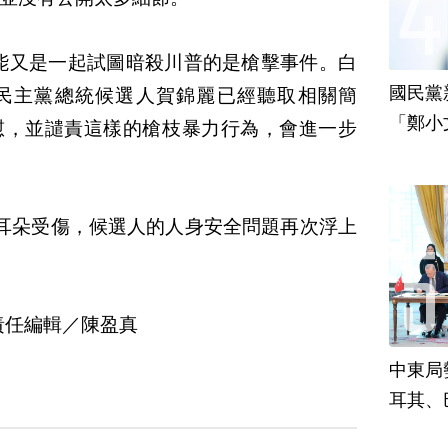
可能又是一起試圖暗殺川普的是槍擊事件。白
國民黨
民主黨總統候選人賀錦麗已經聽取相關簡
「鄭小
慰，並譴責這樣的槍枝暴力行為，會進一步
責
耳朵受傷，候選人的人身安全問題再次浮上
責任編輯／陳盈真
中東局
耳其、