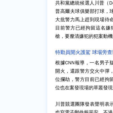
共和黨總統候選人川普（Don
普高爾夫球俱樂部打球，
大批警力馬上趕到現場待
目前警方已經拘留這名嫌犯
槍，要釐清嫌犯的犯案動機
特勤員開火護駕 球場旁查
根據CNN報導，一名男子
開火，還跟警方交火中彈
位攔劫，警方目前已經拘
位也在案發現場的草叢發現一
川普競選團隊發表聲明表
也寫電子郵件報平安，不過