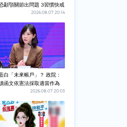
症狀」恐顳顎關節出問題 3習慣快戒
2026.08.07 20:14
藍白「未來帳戶」？ 政院：
讀函文依憲法採取適當作為
2026.08.07 20:03