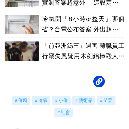
實測答案超意外 「這設定」反
省近3成
冷氣開「8小時or整天」哪個
省？台電公布答案 外出超過Ｏ
小時快關掉
「前亞洲鎢王」遇害 離職員工
行竊失風疑用木劍鋁棒毆人致
死
偷竊
冷氣
小偷
藝術品
苗栗
社會