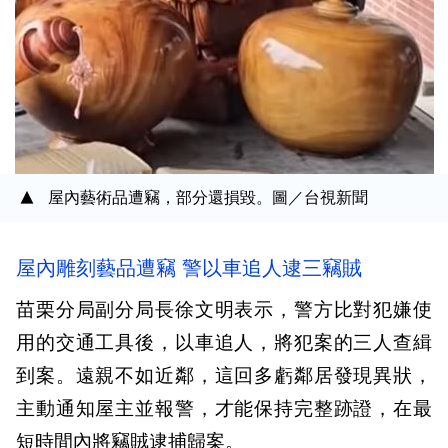
屋內藝術品遭竊，部分還損毀。圖／台視新聞
屋內雕刻藝品遭竊 警以車追人逮三竊賊
苗栗分局副分局長徐文明表示，警方比對犯嫌使
用的交通工具後，以車追人，將犯案的三人查緝
到案。遠親不如近鄰，這回多虧鄰居發現異狀，
主動通知屋主並報警，才能保持完整跡證，在最
短時間內將竊賊逮捕歸案。