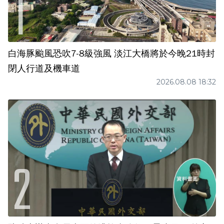
白海豚颱風恐吹7-8級強風 淡江大橋將於今晚21時封
閉人行道及機車道
2026.08.08 18:32