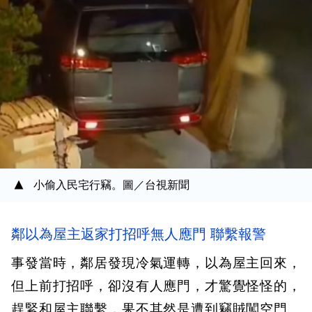
小偷入民宅行竊。圖／台視新聞
鄰以為屋主返家打招呼無人應門 聯繫報警
事發當時，鄰居發現冷氣運轉，以為屋主回來，
但上前打招呼，卻沒有人應門，才驚覺怪怪的，
趕緊和屋主聯繫，果不其然是遭到竊賊闖空門。