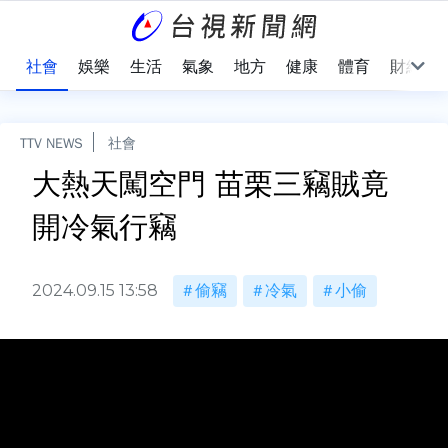
際
社會
娛樂
生活
氣象
地方
健康
體育
財經
TTV NEWS
社會
大熱天闖空門 苗栗三竊賊竟
開冷氣行竊
2024.09.15 13:58
偷竊
冷氣
小偷