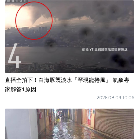
直播全拍下！白海豚襲淡水「罕現龍捲風」 氣象專
家解答1原因
2026.08.09 10:06