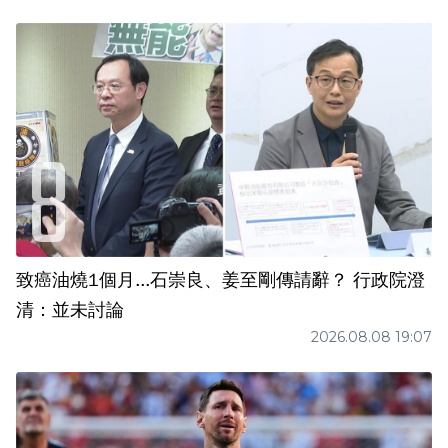
致癌油燒1個月...石崇良、姜至剛傳請辭？ 行政院澄
清：並未討論
2026.08.08 19:07