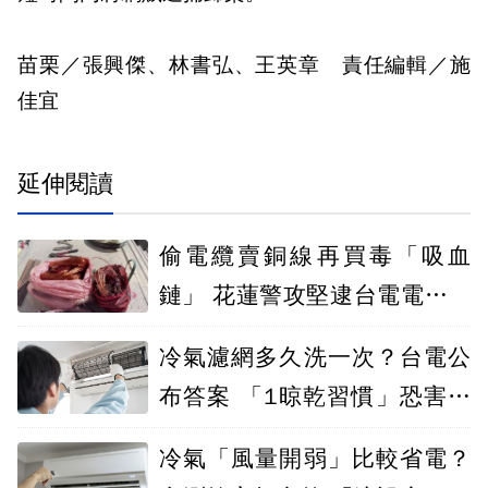
苗栗／張興傑、林書弘、王英章 責任編輯／施
佳宜
延伸閱讀
偷電纜賣銅線再買毒「吸血
鏈」 花蓮警攻堅逮台電電纜竊
盜集團
冷氣濾網多久洗一次？台電公
布答案 「1晾乾習慣」恐害濾
網報銷
冷氣「風量開弱」比較省電？