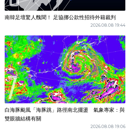
南韓足壇驚人醜聞！ 足協挪公款性招待外籍裁判
2026.08.08 19:44
白海豚颱風「海豚跳」路徑南北擺盪 氣象專家：與
雙眼牆結構有關
2026.08.08 19:06