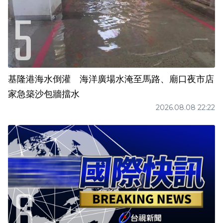
基隆港海水倒灌 海洋廣場水淹至馬路、廟口夜市店
家急築沙包牆擋水
2026.08.08 22:22