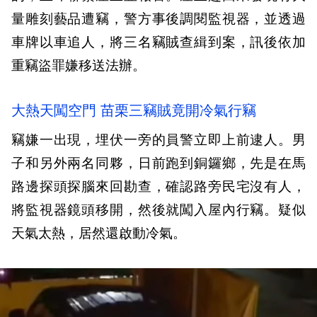
量雕刻藝品遭竊，警方事後調閱監視器，並透過
車牌以車追人，將三名竊賊查緝到案，訊後依加
重竊盜罪嫌移送法辦。
大熱天闖空門 苗栗三竊賊竟開冷氣行竊
竊嫌一出現，埋伏一旁的員警立即上前逮人。男
子和另外兩名同夥，日前跑到銅鑼鄉，先是在馬
路邊探頭探腦來回勘查，確認路旁民宅沒有人，
將監視器鏡頭移開，然後就闖入屋內行竊。疑似
天氣太熱，居然還啟動冷氣。