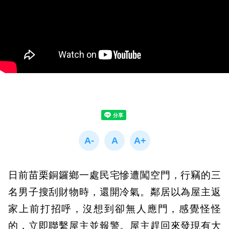
日前苗栗銅鑼鄉一處民宅慘遭闖空門，行竊的三
名男子搜刮財物時，還開冷氣。鄰居以為屋主返
家上前打招呼，沒想到卻無人應門，感覺怪怪
的，立即聯繫屋主並報警。屋主趕回來發現有大