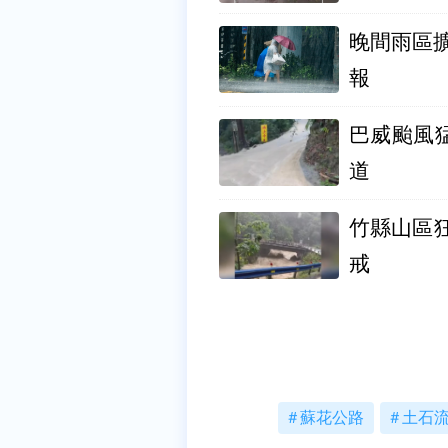
晚間雨區
報
巴威颱風
道
竹縣山區
戒
蘇花公路
土石