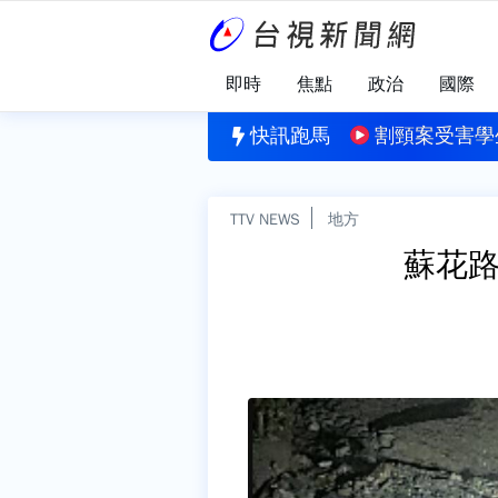
即時
焦點
政治
國際
2.3億 8/6台彩幸運獎號一次看
快訊跑馬
割頸案受害學
TTV NEWS
地方
蘇花路