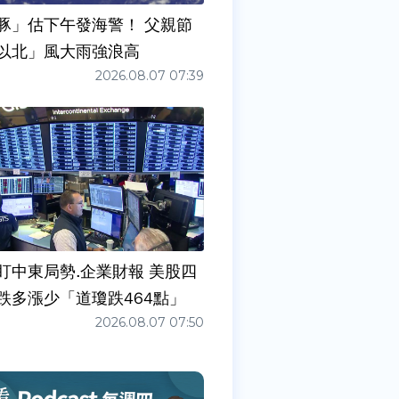
豚」估下午發海警！ 父親節
以北」風大雨強浪高
2026.08.07 07:39
盯中東局勢.企業財報 美股四
跌多漲少「道瓊跌464點」
2026.08.07 07:50