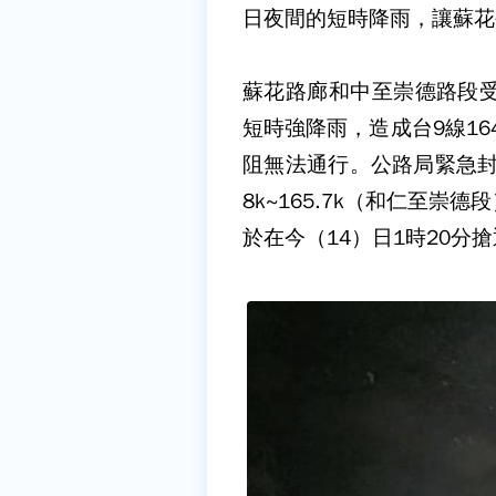
日夜間的短時降雨，讓蘇花公
蘇花路廊和中至崇德路段受
短時強降雨，造成台9線16
阻無法通行。公路局緊急封路
8k~165.7k（和仁至
於在今（14）日1時20分