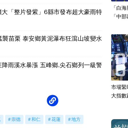
「白海
擴大「整片發紫」6縣市發布超大豪雨特
「中部
猛襲苗栗 泰安鄉黃泥瀑布狂瀉山坡變水
狂降雨溪水暴漲 五峰鄉.尖石鄉列一級警
市場緊
大指數
流
崇德
和仁
花蓮
地方