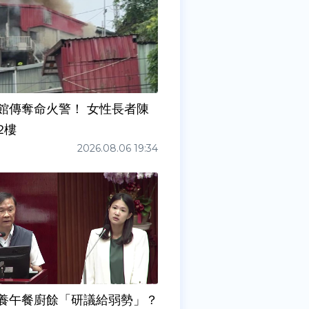
館傳奪命火警！ 女性長者陳
2樓
2026.08.06 19:34
養午餐廚餘「研議給弱勢」？