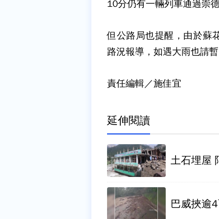
10分仍有一輛列車通過崇
但公路局也提醒，由於蘇
路況報導，如遇大雨也請暫
責任編輯／施佳宜
延伸閱讀
土石埋屋 
巴威挾逾