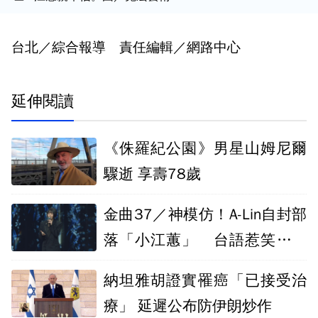
台北／綜合報導 責任編輯／網路中心
延伸閱讀
《侏羅紀公園》男星山姆尼爾
驟逝 享壽78歲
金曲37／神模仿！A-Lin自封部
落「小江蕙」 台語惹笑白冰
冰
納坦雅胡證實罹癌「已接受治
療」 延遲公布防伊朗炒作