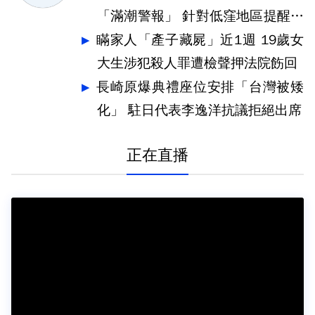
「滿潮警報」 針對低窪地區提醒防
汛
瞞家人「產子藏屍」近1週 19歲女
大生涉犯殺人罪遭檢聲押法院飭回
長崎原爆典禮座位安排「台灣被矮
化」 駐日代表李逸洋抗議拒絕出席
正在直播