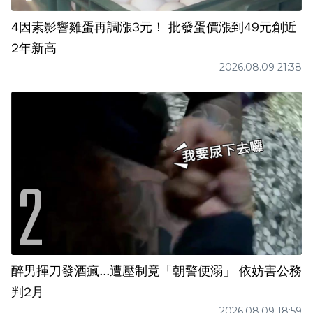
4因素影響雞蛋再調漲3元！ 批發蛋價漲到49元創近
2年新高
2026.08.09 21:38
醉男揮刀發酒瘋...遭壓制竟「朝警便溺」 依妨害公務
判2月
2026.08.09 18:59