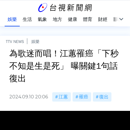
會
娛樂
生活
氣象
地方
健康
體育
財經
影音
TTV NEWS
娛樂
為歌迷而唱！江蕙罹癌「下秒
不知是生是死」 曝關鍵1句話
復出
2024.09.10 20:06
江蕙
罹癌
復出