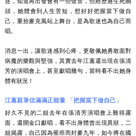
述，知道再出發會有一些聲音，但經歷過生死關
頭，她體會到人生苦短，想好好把握當下做自
己，重拾麥克風站上舞台，是為歌迷也為自己而
唱。
消息一出，讓歌迷感到心疼，更敬佩她勇敢面對
病魔的樂觀與堅強，其實去年江蕙還出現在張清
芳的演唱會上，甚至獻唱幾句，當時看不出她身
體有狀況！
江蕙親筆信滿滿正能量 「把握當下做自己」
好久不見的二姐去年在張清芳演唱會上難得露
面，還開金口獻唱，看不出身體曾出現異狀，二
姐揭露，自己因為罹癌而封麥九年，如今將在國