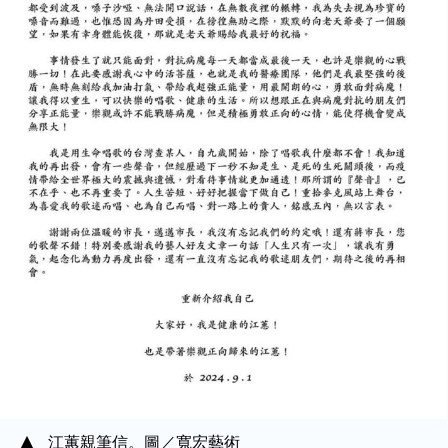
江蕙親筆信。圖／寬宏藝術