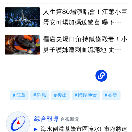
人生第80場演唱會！江蕙小巨
蛋安可場加碼送驚喜 曝下一步
「出國」
罹癌夫爆口角持鐵條毆妻！小
舅子護姊遭刺血流滿地 丈夫自
戕三人送醫
江蕙
罹癌
復出
國慶晚會
娛樂
綜合報導
台視新聞
海水倒灌基隆市區淹水! 市府將建