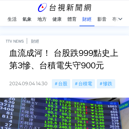
樂
生活
氣象
地方
健康
體育
財經
影音
專題
TTV NEWS
財經
血流成河！ 台股跌999點史上
第3慘、台積電失守900元
2024.09.04 14:30
台股
台積電
慘跌