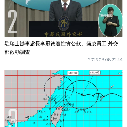
駐瑞士辦事處長李冠德遭控貪公款、霸凌員工 外交
部啟動調查
2026.08.08 22:44