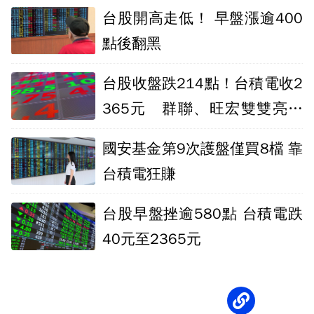
台股開高走低！ 早盤漲逾400
點後翻黑
台股收盤跌214點！台積電收2
365元 群聯、旺宏雙雙亮燈
漲停
國安基金第9次護盤僅買8檔 靠
台積電狂賺
台股早盤挫逾580點 台積電跌
40元至2365元