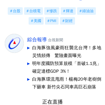
台股
台積電
慘跌
輝達
綠油油
美國
PMI
財經
綜合報導
台視新聞
白海豚強風豪雨狂襲北台灣！多地
災情頻傳 驚險畫面曝光
明年度國防預算規模「首破1.1兆」
確定達標GDP 3%！
白海豚環流甩雨！楊梅20年老樹倒
下砸車 新竹尖石同車高巨石崩落
正在直播