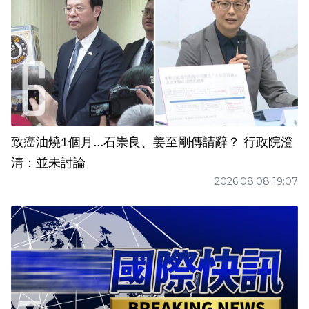
致癌油燒1個月...石崇良、姜至剛傳請辭？ 行政院澄
清：並未討論
2026.08.08 19:07