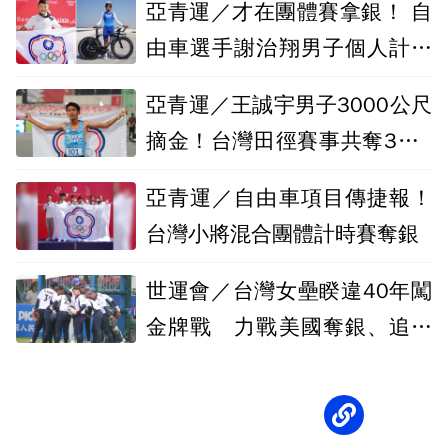
亞青運／才在團體賽拿銀！ 自
由車選手謝治翔男子個人計時
賽再奪銀牌
亞青運／王誠宇男子3000公尺
摘金！台灣田徑賽事共奪3金5
銀5銅
亞青運／自由車項目傳捷報！
台灣小將混合團體計時賽奪銀
世運會／台灣女壘睽違40年闖
金牌戰 力戰美國奪銀、追平
隊史最佳