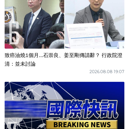
致癌油燒1個月...石崇良、姜至剛傳請辭？ 行政院澄
清：並未討論
2026.08.08 19:07