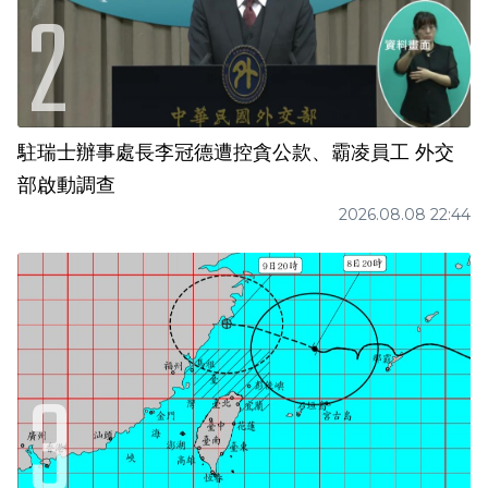
駐瑞士辦事處長李冠德遭控貪公款、霸凌員工 外交
部啟動調查
2026.08.08 22:44