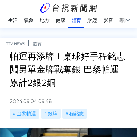
樂
生活
氣象
地方
健康
體育
財經
影音
專題
TTV NEWS
體育
帕運再添牌！桌球好手程銘志
闖男單金牌戰奪銀 巴黎帕運
累計2銀2銅
2024.09.04 09:48
巴黎帕運
銀牌
程銘志