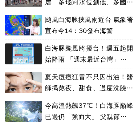
虐 多瑙河水位創低、多國引
發電能危機
颱風白海豚挾風雨近台 氣象署
宣布今14：30發布海警
白海豚颱風將擾台！週五起開
始降雨 「週末最近台灣」山區
防豪雨
夏天痘痘狂冒不只因出油！醫
師揭熬夜、甜食、過度洗臉都
是惡化關鍵
今高溫熱飆37℃！白海豚巔峰
已過仍「強而大」 父親節前後
北部恐變天