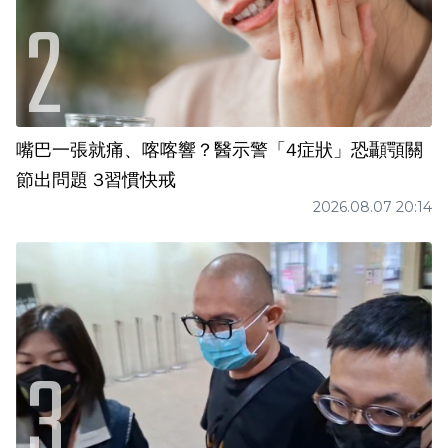
嘴巴一張就痛、喀喀響？醫示警「4症狀」恐顳顎關
節出問題 3習慣快戒
2026.08.07 20:14