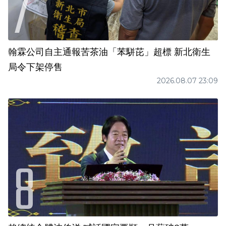
翰霖公司自主通報苦茶油「苯駢芘」超標 新北衛生
局令下架停售
2026.08.07 23:09