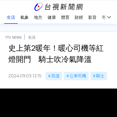
樂
生活
氣象
地方
健康
體育
財經
影音
專題
TTV NEWS
生活
史上第2暖年！暖心司機等紅
燈開門 騎士吹冷氣降溫
2024.09.03 12:15
高溫
公車司機
騎士