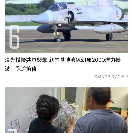
漢光模擬共軍襲擊 新竹基地演練幻象2000潛力掛
裝、跑道搶修
2026.08.07 22:17