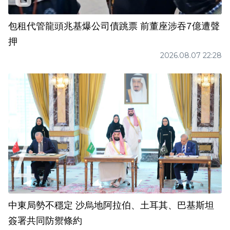
包租代管龍頭兆基爆公司債跳票 前董座涉吞7億遭聲
押
2026.08.07 22:28
中東局勢不穩定 沙烏地阿拉伯、土耳其、巴基斯坦
簽署共同防禦條約