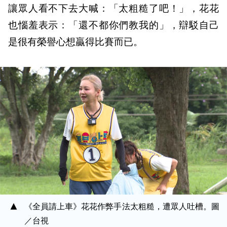
讓眾人看不下去大喊：「太粗糙了吧！」，花花
也惱羞表示：「還不都你們教我的」，辯駁自己
是很有榮譽心想贏得比賽而已。
《全員請上車》花花作弊手法太粗糙，遭眾人吐槽。圖
／台視