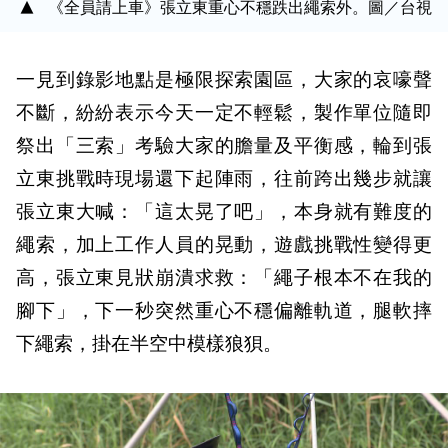
《全員請上車》張立東重心不穩跌出繩索外。圖／台視
一見到錄影地點是極限探索園區，大家的哀嚎聲
不斷，紛紛表示今天一定不輕鬆，製作單位隨即
祭出「三索」考驗大家的膽量及平衡感，輪到張
立東挑戰時現場還下起陣雨，往前跨出幾步就讓
張立東大喊：「這太晃了吧」，本身就有難度的
繩索，加上工作人員的晃動，遊戲挑戰性變得更
高，張立東見狀崩潰求救：「繩子根本不在我的
腳下」，下一秒突然重心不穩偏離軌道，腿軟摔
下繩索，掛在半空中模樣狼狽。