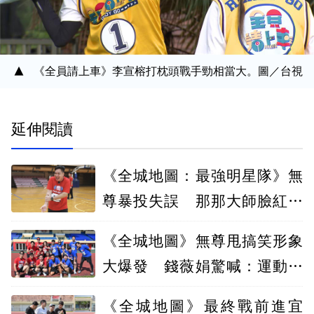
《全員請上車》李宣榕打枕頭戰手勁相當大。圖／台視
延伸閱讀
《全城地圖：最強明星隊》無
尊暴投失誤 那那大師臉紅成
焦點
《全城地圖》無尊甩搞笑形象
大爆發 錢薇娟驚喊：運動員
回來了
《全城地圖》最終戰前進宜