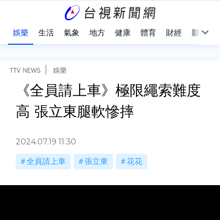
會
娛樂
生活
氣象
地方
健康
體育
財經
影音
TTV NEWS
娛樂
《全員請上車》極限繩索難度
高 張立東腿軟慘摔
2024.07.19 11:30
全員請上車
張立東
花花