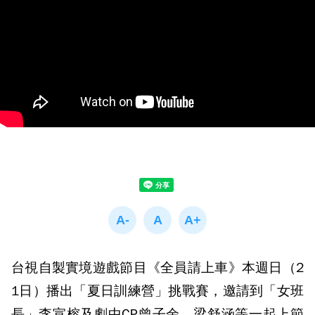
台視自製實境遊戲節目《全員請上車》本週日（2
1日）播出「夏日訓練營」挑戰賽，邀請到「女班
長」李宣榕及劇中CP曾子余、梁舒涵等一起上節