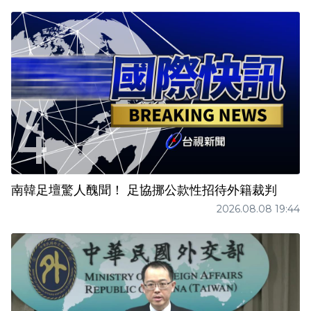
南韓足壇驚人醜聞！ 足協挪公款性招待外籍裁判
2026.08.08 19:44