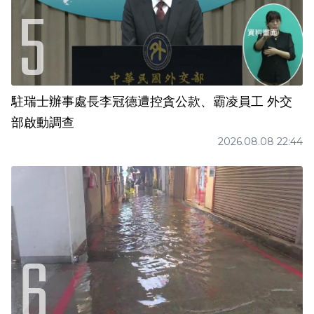
駐瑞士辦事處長李冠德遭控貪公款、霸凌員工 外交
部啟動調查
2026.08.08 22:44