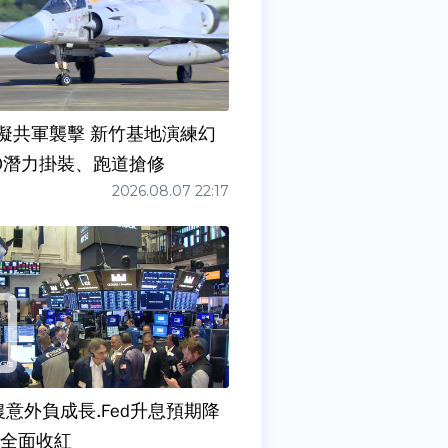
擬共軍襲擊 新竹基地演練幻
00潛力掛裝、跑道搶修
2026.08.07 22:17
農意外負成長.Fed升息預期降
股全面收紅