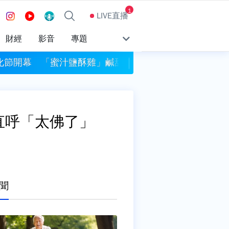
1
LIVE直播
財經
影音
專題
化節開幕 「蜜汁鹽酥雞」鹹甜新滋味掀話題
NCC空窗！海外買
網直呼「太佛了」
聞