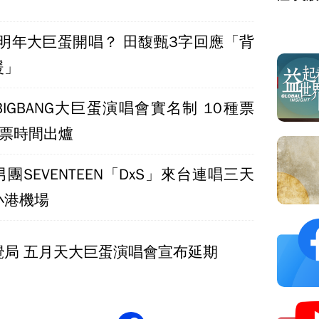
.E明年大巨蛋開唱？ 田馥甄3字回應「背
暖」
IGBANG大巨蛋演唱會實名制 10種票
搶票時間出爐
團SEVENTEEN「DxS」來台連唱三天
小港機場
攪局 五月天大巨蛋演唱會宣布延期