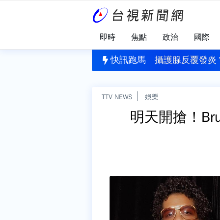
即時
焦點
政治
國際
台最近！中部以北慎防豪雨 海警最快週一解除
快訊跑馬
攝護腺反覆發炎
TTV NEWS
娛樂
明天開搶！Br