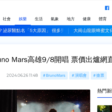
社會
娛樂
生活
氣象
地方
健康
體育
？泌尿醫點名「5大原因」 很多男人天天做
大崗山龍眼蜂蜜文
uno Mars高雄9/8開唱 票價出爐
2024.06.26 11:48
BrunoMars
演唱會
搶票
熱門新