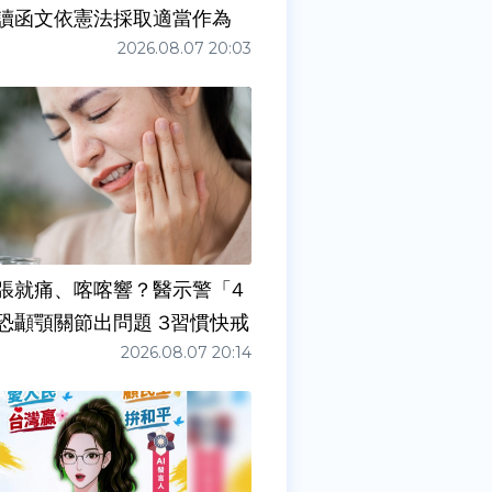
讀函文依憲法採取適當作為
2026.08.07 20:03
張就痛、喀喀響？醫示警「4
症狀」恐顳顎關節出問題 3習慣快戒
2026.08.07 20:14