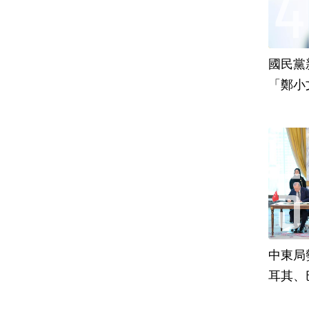
國民黨
「鄭小
責
中東局
耳其、