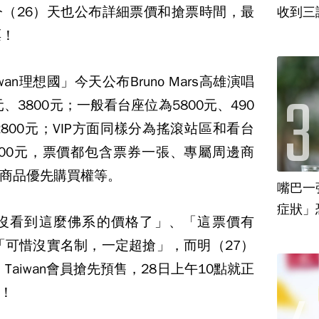
（26）天也公布詳細票價和搶票時間，最
收到三
票！
Taiwan理想國」今天公布Bruno Mars高雄演唱
、3800元；一般看台座位為5800元、490
、2800元；VIP方面同樣分為搖滾站區和看台
9000元，票價都包含票券一張、專屬周邊商
商品優先購買權等。
嘴巴一
沒看到這麼佛系的價格了」、「這票價有
、「可惜沒實名制，一定超搶」，而明（27）
ion Taiwan會員搶先預售，28日上午10點就正
！