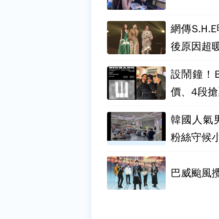
網傳S.H
後原因超
設鬧鐘！B
價、4段
韓國人氣男
粉絲守候
巴威颱風