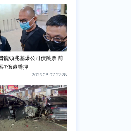
管龍頭兆基爆公司債跳票 前
吞7億遭聲押
2026.08.07 22:28